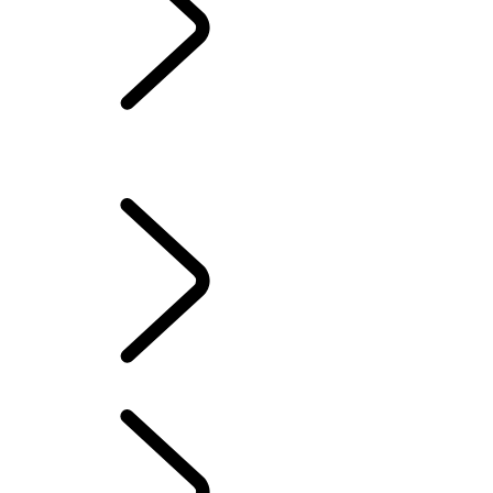
RÜCKNAHME UND RECYCLING
SERVICE UND WARTUNG
WLTP
INFOTAINMENT-SYSTEME
FAQ's
INFOTAINMENT-SYSTEME
...