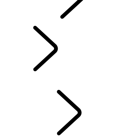
INCONTROL
SOFTWARE-UPDATES
DEFENDER ZUBERHÖR
DISCOVERY ZUBERHÖR
RANGE ROVER ZUBERHÖR
WARTUNG