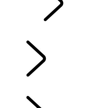
KONTAKT
BETRIEBSANLEITUNGEN
ZUBEHÖRAKTION
SERVICE-VERSPRECHEN
UNSERE HYBRID-, BENZIN- ODER EURO6 DIESEL-SUVS
CASTROL OIL
EUROPASERVICE
SERVICETERMIN BUCHEN
SAISONALE ANGEBOTE