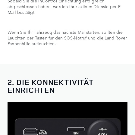
Sobald Sie die InControl Einrichtung erfolgreich
abgeschlossen haben, werden Ihre aktiven Dienste per E-
Mail bestätigt.
Wenn Sie Ihr Fahrzeug das nächste Mal starten, sollten die
Leuchten der Tasten für den SOS-Notruf und die Land Rover
Pannenhilfe aufleuchten.
2. DIE KONNEKTIVITÄT
EINRICHTEN