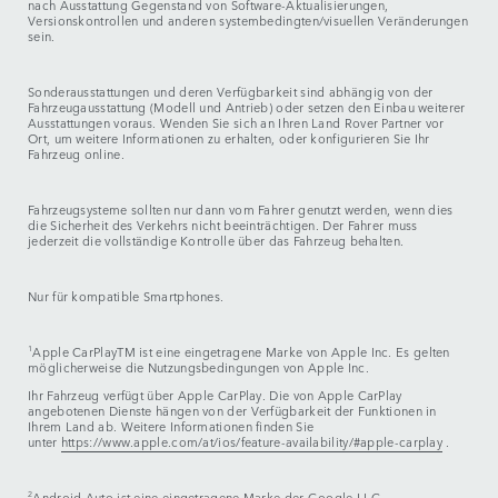
nach Ausstattung Gegenstand von Software-Aktualisierungen,
Versionskontrollen und anderen systembedingten/visuellen Veränderungen
sein.
Sonderausstattungen und deren Verfügbarkeit sind abhängig von der
Fahrzeugausstattung (Modell und Antrieb) oder setzen den Einbau weiterer
Ausstattungen voraus. Wenden Sie sich an Ihren Land Rover Partner vor
Ort, um weitere Informationen zu erhalten, oder konfigurieren Sie Ihr
Fahrzeug online.
Fahrzeugsysteme sollten nur dann vom Fahrer genutzt werden, wenn dies
die Sicherheit des Verkehrs nicht beeinträchtigen. Der Fahrer muss
jederzeit die vollständige Kontrolle über das Fahrzeug behalten.
Nur für kompatible Smartphones.
1
Apple CarPlayTM ist eine eingetragene Marke von Apple Inc. Es gelten
möglicherweise die Nutzungsbedingungen von Apple Inc.
Ihr Fahrzeug verfügt über Apple CarPlay. Die von Apple CarPlay
angebotenen Dienste hängen von der Verfügbarkeit der Funktionen in
Ihrem Land ab. Weitere Informationen finden Sie
unter
https://www.apple.com/at/ios/feature-availability/#apple-carplay
.
2
Android Auto ist eine eingetragene Marke der Google LLC.