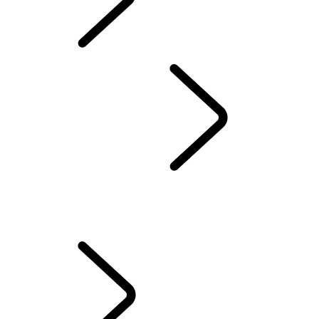
SERVICE UND
ZUBEHÖR
INFOTAINMENT
...
TOUCH PRO EINRICHTUNGSLEITFADEN
ÜBERSICHT
TOUCH PRO EINRICHTUNGSLEITFADEN
PIVI-EINRICHTUNGSLEITFADEN
AMAZON ALEXA