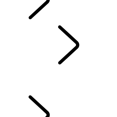
INFOTAINMENT
ÜBERSICHT
INFOTAINMENT
ABONNEMENTS
REMOTE APP
SECURE TRACKER UND SECURE TRACKER PRO
DIE NOTFALL- UND SICHERHEITSFUNKTIONEN VERWENDEN
INCONTROL GESCHÄFTSBEDINGUNGEN
PIVI FAQS