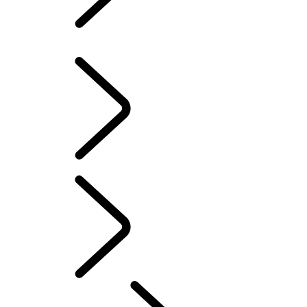
INFOTAINMENT-
SYSTEME
TOUCH PRO EINRICHTUNGSLEITFADEN
...
ÜBERSICHT
ÜBERSICHT
INFOTAINMENT