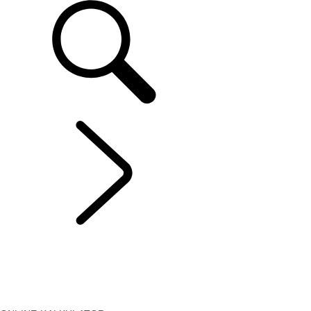
LEASING & ANGEBOTE
...
ONLINE-
KALKULATOR
ÜBERBLICK
FAQS
KREDIT
Leasing
ONLINE-KALKULATOR