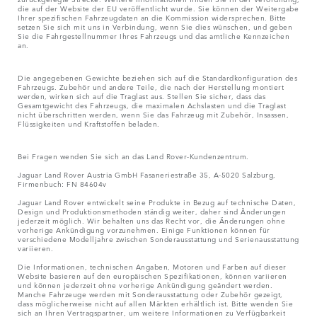
die auf der Website der EU veröffentlicht wurde. Sie können der Weitergabe
Ihrer spezifischen Fahrzeugdaten an die Kommission widersprechen. Bitte
setzen Sie sich
mit uns in Verbindung
, wenn Sie dies wünschen, und geben
Sie die Fahrgestellnummer Ihres Fahrzeugs und das amtliche Kennzeichen
an.
Die angegebenen Gewichte beziehen sich auf die Standardkonfiguration des
Fahrzeugs. Zubehör und andere Teile, die nach der Herstellung montiert
werden, wirken sich auf die Traglast aus. Stellen Sie sicher, dass das
Gesamtgewicht des Fahrzeugs, die maximalen Achslasten und die Traglast
nicht überschritten werden, wenn Sie das Fahrzeug mit Zubehör, Insassen,
Flüssigkeiten und Kraftstoffen beladen.
Bei Fragen wenden Sie sich an das
Land Rover-Kundenzentrum
.
Jaguar Land Rover Austria GmbH Fasaneriestraße 35, A-5020 Salzburg,
Firmenbuch: FN 84604v
Jaguar Land Rover entwickelt seine Produkte in Bezug auf technische Daten,
Design und Produktionsmethoden ständig weiter, daher sind Änderungen
jederzeit möglich. Wir behalten uns das Recht vor, die Änderungen ohne
vorherige Ankündigung vorzunehmen. Einige Funktionen können für
verschiedene Modelljahre zwischen Sonderausstattung und Serienausstattung
variieren.
Die Informationen, technischen Angaben, Motoren und Farben auf dieser
Website basieren auf den europäischen Spezifikationen, können variieren
und können jederzeit ohne vorherige Ankündigung geändert werden.
Manche Fahrzeuge werden mit Sonderausstattung oder Zubehör gezeigt,
dass möglicherweise nicht auf allen Märkten erhältlich ist. Bitte wenden Sie
sich an Ihren Vertragspartner, um weitere Informationen zu Verfügbarkeit