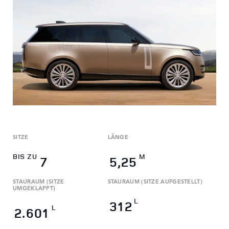
SITZE
LÄNGE
BIS ZU
M
7
5,25
STAURAUM (SITZE
STAURAUM (SITZE AUFGESTELLT)
UMGEKLAPPT)
L
312
L
2.601