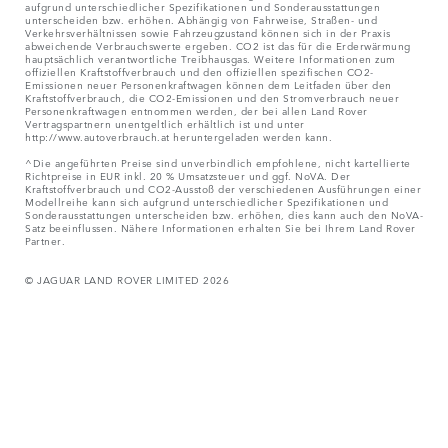
aufgrund unterschiedlicher Spezifikationen und Sonderausstattungen
unterscheiden bzw. erhöhen. Abhängig von Fahrweise, Straßen- und
Verkehrsverhältnissen sowie Fahrzeugzustand können sich in der Praxis
abweichende Verbrauchswerte ergeben. CO2 ist das für die Erderwärmung
hauptsächlich verantwortliche Treibhausgas. Weitere Informationen zum
offiziellen Kraftstoffverbrauch und den offiziellen spezifischen CO2-
Emissionen neuer Personenkraftwagen können dem Leitfaden über den
Kraftstoffverbrauch, die CO2-Emissionen und den Stromverbrauch neuer
Personenkraftwagen entnommen werden, der bei allen Land Rover
Vertragspartnern unentgeltlich erhältlich ist und unter
http://www.autoverbrauch.at heruntergeladen werden kann.
^Die angeführten Preise sind unverbindlich empfohlene, nicht kartellierte
Richtpreise in EUR inkl. 20 % Umsatzsteuer und ggf. NoVA. Der
Kraftstoffverbrauch und CO2-Ausstoß der verschiedenen Ausführungen einer
Modellreihe kann sich aufgrund unterschiedlicher Spezifikationen und
Sonderausstattungen unterscheiden bzw. erhöhen, dies kann auch den NoVA-
Satz beeinflussen. Nähere Informationen erhalten Sie bei Ihrem Land Rover
Partner.
© JAGUAR LAND ROVER LIMITED 2026