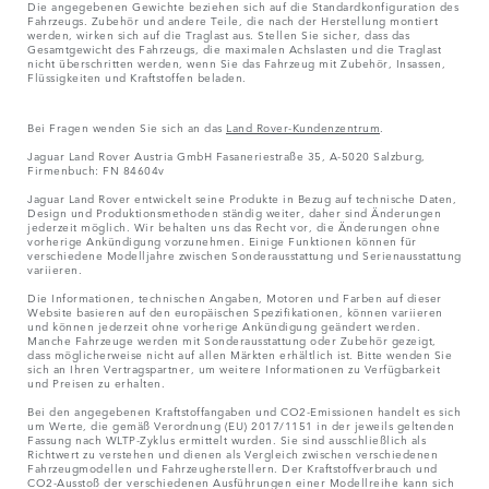
Die angegebenen Gewichte beziehen sich auf die Standardkonfiguration des
Fahrzeugs. Zubehör und andere Teile, die nach der Herstellung montiert
werden, wirken sich auf die Traglast aus. Stellen Sie sicher, dass das
Gesamtgewicht des Fahrzeugs, die maximalen Achslasten und die Traglast
nicht überschritten werden, wenn Sie das Fahrzeug mit Zubehör, Insassen,
Flüssigkeiten und Kraftstoffen beladen.
Bei Fragen wenden Sie sich an das
Land Rover-Kundenzentrum
.
Jaguar Land Rover Austria GmbH Fasaneriestraße 35, A-5020 Salzburg,
Firmenbuch: FN 84604v
Jaguar Land Rover entwickelt seine Produkte in Bezug auf technische Daten,
Design und Produktionsmethoden ständig weiter, daher sind Änderungen
jederzeit möglich. Wir behalten uns das Recht vor, die Änderungen ohne
vorherige Ankündigung vorzunehmen. Einige Funktionen können für
verschiedene Modelljahre zwischen Sonderausstattung und Serienausstattung
variieren.
Die Informationen, technischen Angaben, Motoren und Farben auf dieser
Website basieren auf den europäischen Spezifikationen, können variieren
und können jederzeit ohne vorherige Ankündigung geändert werden.
Manche Fahrzeuge werden mit Sonderausstattung oder Zubehör gezeigt,
dass möglicherweise nicht auf allen Märkten erhältlich ist. Bitte wenden Sie
sich an Ihren Vertragspartner, um weitere Informationen zu Verfügbarkeit
und Preisen zu erhalten.
Bei den angegebenen Kraftstoffangaben und CO2-Emissionen handelt es sich
um Werte, die gemäß Verordnung (EU) 2017/1151 in der jeweils geltenden
Fassung nach WLTP-Zyklus ermittelt wurden. Sie sind ausschließlich als
Richtwert zu verstehen und dienen als Vergleich zwischen verschiedenen
Fahrzeugmodellen und Fahrzeugherstellern. Der Kraftstoffverbrauch und
CO2-Ausstoß der verschiedenen Ausführungen einer Modellreihe kann sich