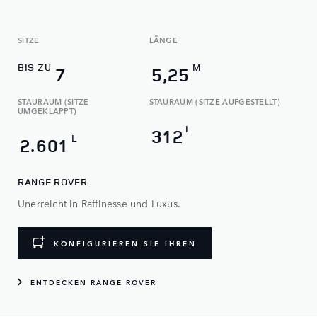
SITZE
LÄNGE
BIS ZU
M
7
5,25
STAURAUM (SITZE
STAURAUM (SITZE AUFGESTELLT)
UMGEKLAPPT)
L
312
L
2.601
RANGE ROVER
Unerreicht in Raffinesse und Luxus.
KONFIGURIEREN SIE IHREN
ENTDECKEN RANGE ROVER