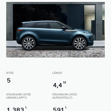
SITZE
LÄNGE
5
M
4,4
STAURAUM (SITZE
STAURAUM (SITZE
UMGEKLAPPT)
AUFGESTELLT)
L
L
1.383
591