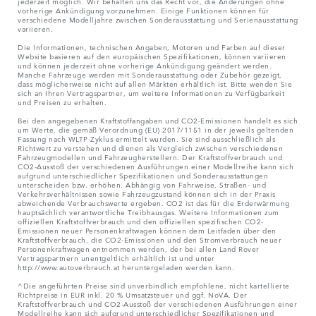
jederzeit möglich. Wir behalten uns das Recht vor, die Änderungen ohne
vorherige Ankündigung vorzunehmen. Einige Funktionen können für
verschiedene Modelljahre zwischen Sonderausstattung und Serienausstattung
variieren.
Die Informationen, technischen Angaben, Motoren und Farben auf dieser
Website basieren auf den europäischen Spezifikationen, können variieren
und können jederzeit ohne vorherige Ankündigung geändert werden.
Manche Fahrzeuge werden mit Sonderausstattung oder Zubehör gezeigt,
dass möglicherweise nicht auf allen Märkten erhältlich ist. Bitte wenden Sie
sich an Ihren Vertragspartner, um weitere Informationen zu Verfügbarkeit
und Preisen zu erhalten.
Bei den angegebenen Kraftstoffangaben und CO2-Emissionen handelt es sich
um Werte, die gemäß Verordnung (EU) 2017/1151 in der jeweils geltenden
Fassung nach WLTP-Zyklus ermittelt wurden. Sie sind ausschließlich als
Richtwert zu verstehen und dienen als Vergleich zwischen verschiedenen
Fahrzeugmodellen und Fahrzeugherstellern. Der Kraftstoffverbrauch und
CO2-Ausstoß der verschiedenen Ausführungen einer Modellreihe kann sich
aufgrund unterschiedlicher Spezifikationen und Sonderausstattungen
unterscheiden bzw. erhöhen. Abhängig von Fahrweise, Straßen- und
Verkehrsverhältnissen sowie Fahrzeugzustand können sich in der Praxis
abweichende Verbrauchswerte ergeben. CO2 ist das für die Erderwärmung
hauptsächlich verantwortliche Treibhausgas. Weitere Informationen zum
offiziellen Kraftstoffverbrauch und den offiziellen spezifischen CO2-
Emissionen neuer Personenkraftwagen können dem Leitfaden über den
Kraftstoffverbrauch, die CO2-Emissionen und den Stromverbrauch neuer
Personenkraftwagen entnommen werden, der bei allen Land Rover
Vertragspartnern unentgeltlich erhältlich ist und unter
http://www.autoverbrauch.at heruntergeladen werden kann.
^Die angeführten Preise sind unverbindlich empfohlene, nicht kartellierte
Richtpreise in EUR inkl. 20 % Umsatzsteuer und ggf. NoVA. Der
Kraftstoffverbrauch und CO2-Ausstoß der verschiedenen Ausführungen einer
Modellreihe kann sich aufgrund unterschiedlicher Spezifikationen und