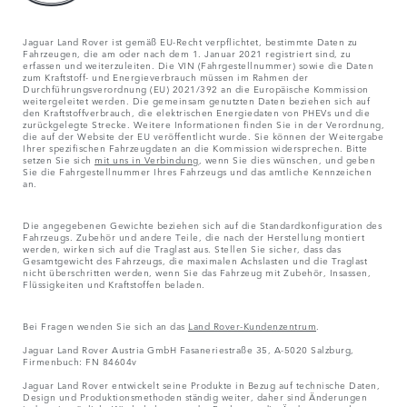
Jaguar Land Rover ist gemäß EU-Recht verpflichtet, bestimmte Daten zu
Fahrzeugen, die am oder nach dem 1. Januar 2021 registriert sind, zu
erfassen und weiterzuleiten. Die VIN (Fahrgestellnummer) sowie die Daten
zum Kraftstoff- und Energieverbrauch müssen im Rahmen der
Durchführungsverordnung (EU) 2021/392 an die Europäische Kommission
weitergeleitet werden. Die gemeinsam genutzten Daten beziehen sich auf
den Kraftstoffverbrauch, die elektrischen Energiedaten von PHEVs und die
zurückgelegte Strecke. Weitere Informationen finden Sie in der Verordnung,
die auf der Website der EU veröffentlicht wurde. Sie können der Weitergabe
Ihrer spezifischen Fahrzeugdaten an die Kommission widersprechen. Bitte
setzen Sie sich
mit uns in Verbindung
, wenn Sie dies wünschen, und geben
Sie die Fahrgestellnummer Ihres Fahrzeugs und das amtliche Kennzeichen
an.
Die angegebenen Gewichte beziehen sich auf die Standardkonfiguration des
Fahrzeugs. Zubehör und andere Teile, die nach der Herstellung montiert
werden, wirken sich auf die Traglast aus. Stellen Sie sicher, dass das
Gesamtgewicht des Fahrzeugs, die maximalen Achslasten und die Traglast
nicht überschritten werden, wenn Sie das Fahrzeug mit Zubehör, Insassen,
Flüssigkeiten und Kraftstoffen beladen.
Bei Fragen wenden Sie sich an das
Land Rover-Kundenzentrum
.
Jaguar Land Rover Austria GmbH Fasaneriestraße 35, A-5020 Salzburg,
Firmenbuch: FN 84604v
Jaguar Land Rover entwickelt seine Produkte in Bezug auf technische Daten,
Design und Produktionsmethoden ständig weiter, daher sind Änderungen