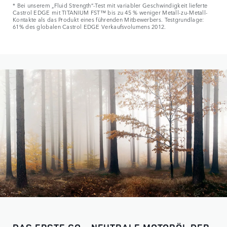
* Bei unserem „Fluid Strength“-Test mit variabler Geschwindigkeit lieferte
Castrol EDGE mit TITANIUM FST™ bis zu 45 % weniger Metall-zu-Metall-
Kontakte als das Produkt eines führenden Mitbewerbers. Testgrundlage:
61% des globalen Castrol EDGE Verkaufsvolumens 2012.
DAS ERSTE CO
-NEUTRALE MOTORÖL DER