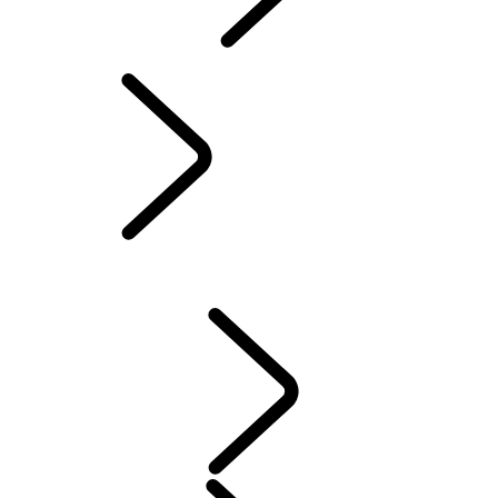
INCONTROL
SOFTWARE-UPDATES
DEFENDER ZUBERHÖR
DISCOVERY ZUBERHÖR
RANGE ROVER ZUBERHÖR
WARTUNG