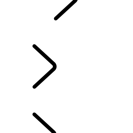
KONTAKT
BETRIEBSANLEITUNGEN
ZUBEHÖRAKTION
SERVICE-VERSPRECHEN
UNSERE HYBRID-, BENZIN- ODER EURO6 DIESEL-SUVS
CASTROL OIL
EUROPASERVICE
SERVICETERMIN BUCHEN
SAISONALE ANGEBOTE