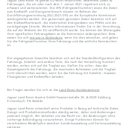
Jaguar Land Rover ist gemäß EU-Recht verpflichtet, bestimmte Daten zu
Fahrzeugen, die am oder nach dem 1. Januar 2021 registriert sind, zu
erfassen und weiterzuleiten. Die VIN (Fahrgestellnummer) sowie die Daten
zum Kraftstoff- und Energieverbrauch müssen im Rahmen der
Durchführungsverordnung (EU) 2021/392 an die Europäische Kommission
weitergeleitet werden. Die gemeinsam genutzten Daten beziehen sich auf
den Kraftstoffverbrauch, die elektrischen Energiedaten von PHEVs und die
zurückgelegte Strecke. Weitere Informationen finden Sie in der Verordnung,
die auf der Website der EU veröffentlicht wurde. Sie können der Weitergabe
Ihrer spezifischen Fahrzeugdaten an die Kommission widersprechen. Bitte
setzen Sie sich
mit uns in Verbindung
, wenn Sie dies wünschen, und geben
Sie die Fahrgestellnummer Ihres Fahrzeugs und das amtliche Kennzeichen
an.
Die angegebenen Gewichte beziehen sich auf die Standardkonfiguration des
Fahrzeugs. Zubehör und andere Teile, die nach der Herstellung montiert
werden, wirken sich auf die Traglast aus. Stellen Sie sicher, dass das
Gesamtgewicht des Fahrzeugs, die maximalen Achslasten und die Traglast
nicht überschritten werden, wenn Sie das Fahrzeug mit Zubehör, Insassen,
Flüssigkeiten und Kraftstoffen beladen.
Bei Fragen wenden Sie sich an das
Land Rover-Kundenzentrum
.
Jaguar Land Rover Austria GmbH Fasaneriestraße 35, A-5020 Salzburg,
Firmenbuch: FN 84604v
Jaguar Land Rover entwickelt seine Produkte in Bezug auf technische Daten,
Design und Produktionsmethoden ständig weiter, daher sind Änderungen
jederzeit möglich. Wir behalten uns das Recht vor, die Änderungen ohne
vorherige Ankündigung vorzunehmen. Einige Funktionen können für
verschiedene Modelljahre zwischen Sonderausstattung und Serienausstattung
variieren.