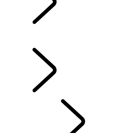
RÜCKNAHME UND RECYCLING
SERVICE UND WARTUNG
WLTP
INFOTAINMENT-SYSTEME
FAQ's