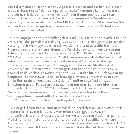
Die Informationen, technischen Angaben, Motoren und Farben auf dieser
Website basieren auf den europäischen Spezifikationen, können variieren
und können jederzeit ohne vorherige Ankündigung geändert werden.
Manche Fahrzeuge werden mit Sonderausstattung oder Zubehör gezeigt,
dass möglicherweise nicht auf allen Märkten erhältlich ist. Bitte wenden Sie
sich an Ihren Vertragspartner, um weitere Informationen zu Verfügbarkeit
und Preisen zu erhalten.
Bei den angegebenen Kraftstoffangaben und CO2-Emissionen handelt es sich
um Werte, die gemäß Verordnung (EU) 2017/1151 in der jeweils geltenden
Fassung nach WLTP-Zyklus ermittelt wurden. Sie sind ausschließlich als
Richtwert zu verstehen und dienen als Vergleich zwischen verschiedenen
Fahrzeugmodellen und Fahrzeugherstellern. Der Kraftstoffverbrauch und
CO2-Ausstoß der verschiedenen Ausführungen einer Modellreihe kann sich
aufgrund unterschiedlicher Spezifikationen und Sonderausstattungen
unterscheiden bzw. erhöhen. Abhängig von Fahrweise, Straßen- und
Verkehrsverhältnissen sowie Fahrzeugzustand können sich in der Praxis
abweichende Verbrauchswerte ergeben. CO2 ist das für die Erderwärmung
hauptsächlich verantwortliche Treibhausgas. Weitere Informationen zum
offiziellen Kraftstoffverbrauch und den offiziellen spezifischen CO2-
Emissionen neuer Personenkraftwagen können dem Leitfaden über den
Kraftstoffverbrauch, die CO2-Emissionen und den Stromverbrauch neuer
Personenkraftwagen entnommen werden, der bei allen Land Rover
Vertragspartnern unentgeltlich erhältlich ist und unter
http://www.autoverbrauch.at heruntergeladen werden kann.
^Die angeführten Preise sind unverbindlich empfohlene, nicht kartellierte
Richtpreise in EUR inkl. 20 % Umsatzsteuer und ggf. NoVA. Der
Kraftstoffverbrauch und CO2-Ausstoß der verschiedenen Ausführungen einer
Modellreihe kann sich aufgrund unterschiedlicher Spezifikationen und
Sonderausstattungen unterscheiden bzw. erhöhen, dies kann auch den NoVA-
Satz beeinflussen. Nähere Informationen erhalten Sie bei Ihrem Land Rover
Partner.