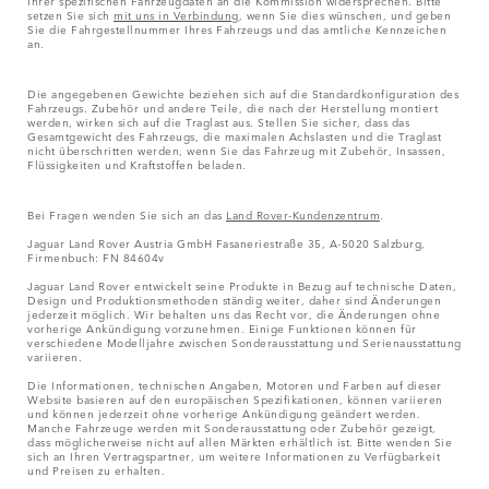
setzen Sie sich
mit uns in Verbindung
, wenn Sie dies wünschen, und geben
Sie die Fahrgestellnummer Ihres Fahrzeugs und das amtliche Kennzeichen
an.
Die angegebenen Gewichte beziehen sich auf die Standardkonfiguration des
Fahrzeugs. Zubehör und andere Teile, die nach der Herstellung montiert
werden, wirken sich auf die Traglast aus. Stellen Sie sicher, dass das
Gesamtgewicht des Fahrzeugs, die maximalen Achslasten und die Traglast
nicht überschritten werden, wenn Sie das Fahrzeug mit Zubehör, Insassen,
Flüssigkeiten und Kraftstoffen beladen.
Bei Fragen wenden Sie sich an das
Land Rover-Kundenzentrum
.
Jaguar Land Rover Austria GmbH Fasaneriestraße 35, A-5020 Salzburg,
Firmenbuch: FN 84604v
Jaguar Land Rover entwickelt seine Produkte in Bezug auf technische Daten,
Design und Produktionsmethoden ständig weiter, daher sind Änderungen
jederzeit möglich. Wir behalten uns das Recht vor, die Änderungen ohne
vorherige Ankündigung vorzunehmen. Einige Funktionen können für
verschiedene Modelljahre zwischen Sonderausstattung und Serienausstattung
variieren.
Die Informationen, technischen Angaben, Motoren und Farben auf dieser
Website basieren auf den europäischen Spezifikationen, können variieren
und können jederzeit ohne vorherige Ankündigung geändert werden.
Manche Fahrzeuge werden mit Sonderausstattung oder Zubehör gezeigt,
dass möglicherweise nicht auf allen Märkten erhältlich ist. Bitte wenden Sie
sich an Ihren Vertragspartner, um weitere Informationen zu Verfügbarkeit
und Preisen zu erhalten.