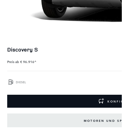
Discovery S
Preis ab
€ 96.916^
DIESEL
KONFIGU
MOTOREN UND SPEZI