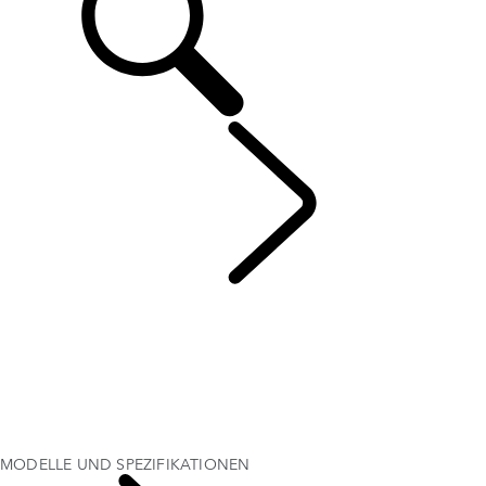
DISCOVERY
...
MODELLE UND SPEZIFIKATIONEN
ÜBERBLICK
GALERIE
MODELLE UND SPEZIFIKATIONEN
PERSONALISIERUNG
FÜR FAMILIEN GEMACHT
AKTUELLE ANGEBOTE
BUSINESS & MOBILITY
MODELLE UND SPEZIFIKATIONEN