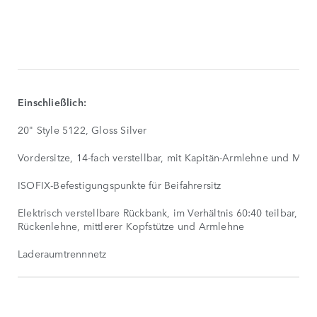
HAUPTMERKMALE
SHOW
LESS
Einschließlich:
20" Style 5122, Gloss Silver
Vordersitze, 14-fach verstellbar, mit Kapitän-Armlehne und Memo
ISOFIX-Befestigungspunkte für Beifahrersitz
Elektrisch verstellbare Rückbank, im Verhältnis 60:40 teilbar, man
Rückenlehne, mittlerer Kopfstütze und Armlehne
Laderaumtrennnetz
SERIENAUSTATTUNG
SHOW
MORE