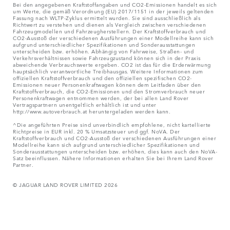
Bei den angegebenen Kraftstoffangaben und CO2-Emissionen handelt es sich
um Werte, die gemäß Verordnung (EU) 2017/1151 in der jeweils geltenden
Fassung nach WLTP-Zyklus ermittelt wurden. Sie sind ausschließlich als
Richtwert zu verstehen und dienen als Vergleich zwischen verschiedenen
Fahrzeugmodellen und Fahrzeugherstellern. Der Kraftstoffverbrauch und
CO2-Ausstoß der verschiedenen Ausführungen einer Modellreihe kann sich
aufgrund unterschiedlicher Spezifikationen und Sonderausstattungen
unterscheiden bzw. erhöhen. Abhängig von Fahrweise, Straßen- und
Verkehrsverhältnissen sowie Fahrzeugzustand können sich in der Praxis
abweichende Verbrauchswerte ergeben. CO2 ist das für die Erderwärmung
hauptsächlich verantwortliche Treibhausgas. Weitere Informationen zum
offiziellen Kraftstoffverbrauch und den offiziellen spezifischen CO2-
Emissionen neuer Personenkraftwagen können dem Leitfaden über den
Kraftstoffverbrauch, die CO2-Emissionen und den Stromverbrauch neuer
Personenkraftwagen entnommen werden, der bei allen Land Rover
Vertragspartnern unentgeltlich erhältlich ist und unter
http://www.autoverbrauch.at heruntergeladen werden kann.
^Die angeführten Preise sind unverbindlich empfohlene, nicht kartellierte
Richtpreise in EUR inkl. 20 % Umsatzsteuer und ggf. NoVA. Der
Kraftstoffverbrauch und CO2-Ausstoß der verschiedenen Ausführungen einer
Modellreihe kann sich aufgrund unterschiedlicher Spezifikationen und
Sonderausstattungen unterscheiden bzw. erhöhen, dies kann auch den NoVA-
Satz beeinflussen. Nähere Informationen erhalten Sie bei Ihrem Land Rover
Partner.
© JAGUAR LAND ROVER LIMITED 2026