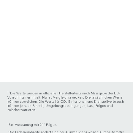
††
Die Werte wurden in offiziellen Herstellertests nach Massgabe der EU-
Vorschriften ermittelt. Nur zu Vergleichszwecken. Die tatsächlichen Werte
können abweichen. Die Werte für CO₂-Emissionen und Kraftstoffverbrauch
können je nach Fahrstil, Umgebungsbedingungen, Last, Felgen und
Zubehör variieren.
⬧
Bei Ausstattung mit 21" Felgen.
⬨
Die Laderaumbreite ändert sich bei Auswahl der 4-Zonen Klimaautomatik