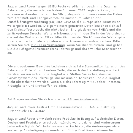
Jaguar Land Rover ist gemäß EU-Recht verpflichtet, bestimmte Daten zu
Fahrzeugen, die am oder nach dem 1. Januar 2021 registriert sind, zu
erfassen und weiterzuleiten. Die VIN (Fahrgestellnummer) sowie die Daten
zum Kraftstoff- und Energieverbrauch müssen im Rahmen der
Durchführungsverordnung (EU) 2021/392 an die Europäische Kommission
weitergeleitet werden. Die gemeinsam genutzten Daten beziehen sich auf
den Kraftstoffverbrauch, die elektrischen Energiedaten von PHEVs und die
zurückgelegte Strecke. Weitere Informationen finden Sie in der Verordnung,
die auf der Website der EU veröffentlicht wurde. Sie können der Weitergabe
Ihrer spezifischen Fahrzeugdaten an die Kommission widersprechen. Bitte
setzen Sie sich
mit uns in Verbindung
, wenn Sie dies wünschen, und geben
Sie die Fahrgestellnummer Ihres Fahrzeugs und das amtliche Kennzeichen
an.
Die angegebenen Gewichte beziehen sich auf die Standardkonfiguration des
Fahrzeugs. Zubehör und andere Teile, die nach der Herstellung montiert
werden, wirken sich auf die Traglast aus. Stellen Sie sicher, dass das
Gesamtgewicht des Fahrzeugs, die maximalen Achslasten und die Traglast
nicht überschritten werden, wenn Sie das Fahrzeug mit Zubehör, Insassen,
Flüssigkeiten und Kraftstoffen beladen.
Bei Fragen wenden Sie sich an das
Land Rover-Kundenzentrum
.
Jaguar Land Rover Austria GmbH Fasaneriestraße 35, A-5020 Salzburg,
Firmenbuch: FN 84604v
Jaguar Land Rover entwickelt seine Produkte in Bezug auf technische Daten,
Design und Produktionsmethoden ständig weiter, daher sind Änderungen
jederzeit möglich. Wir behalten uns das Recht vor, die Änderungen ohne
vorherige Ankündigung vorzunehmen. Einige Funktionen können für