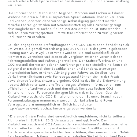
verschiedene Modelljahre zwischen Sonderausstattung und Serienausstattung
variieren.
Die Informationen, technischen Angaben, Motoren und Farben auf dieser
Website basieren auf den europäischen Spezifikationen, können variieren
und können jederzeit ohne vorherige Ankündigung geändert werden.
Manche Fahrzeuge werden mit Sonderausstattung oder Zubehör gezeigt,
dass möglicherweise nicht auf allen Märkten erhältlich ist. Bitte wenden Sie
sich an Ihren Vertragspartner, um weitere Informationen zu Verfügbarkeit
und Preisen zu erhalten.
Bei den angegebenen Kraftstoffangaben und CO2-Emissionen handelt es sich
um Werte, die gemäß Verordnung (EU) 2017/1151 in der jeweils geltenden
Fassung nach WLTP-Zyklus ermittelt wurden. Sie sind ausschließlich als
Richtwert zu verstehen und dienen als Vergleich zwischen verschiedenen
Fahrzeugmodellen und Fahrzeugherstellern. Der Kraftstoffverbrauch und
CO2-Ausstoß der verschiedenen Ausführungen einer Modellreihe kann sich
aufgrund unterschiedlicher Spezifikationen und Sonderausstattungen
unterscheiden bzw. erhöhen. Abhängig von Fahrweise, Straßen- und
Verkehrsverhältnissen sowie Fahrzeugzustand können sich in der Praxis
abweichende Verbrauchswerte ergeben. CO2 ist das für die Erderwärmung
hauptsächlich verantwortliche Treibhausgas. Weitere Informationen zum
offiziellen Kraftstoffverbrauch und den offiziellen spezifischen CO2-
Emissionen neuer Personenkraftwagen können dem Leitfaden über den
Kraftstoffverbrauch, die CO2-Emissionen und den Stromverbrauch neuer
Personenkraftwagen entnommen werden, der bei allen Land Rover
Vertragspartnern unentgeltlich erhältlich ist und unter
http://www.autoverbrauch.at heruntergeladen werden kann.
^Die angeführten Preise sind unverbindlich empfohlene, nicht kartellierte
Richtpreise in EUR inkl. 20 % Umsatzsteuer und ggf. NoVA. Der
Kraftstoffverbrauch und CO2-Ausstoß der verschiedenen Ausführungen einer
Modellreihe kann sich aufgrund unterschiedlicher Spezifikationen und
Sonderausstattungen unterscheiden bzw. erhöhen, dies kann auch den NoVA-
Satz beeinflussen. Nähere Informationen erhalten Sie bei Ihrem Land Rover