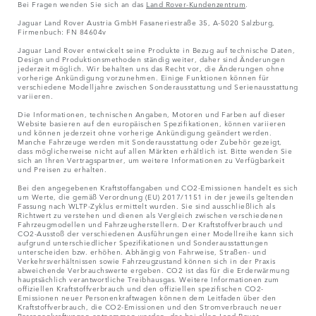
Bei Fragen wenden Sie sich an das
Land Rover-Kundenzentrum
.
Jaguar Land Rover Austria GmbH Fasaneriestraße 35, A-5020 Salzburg,
Firmenbuch: FN 84604v
Jaguar Land Rover entwickelt seine Produkte in Bezug auf technische Daten,
Design und Produktionsmethoden ständig weiter, daher sind Änderungen
jederzeit möglich. Wir behalten uns das Recht vor, die Änderungen ohne
vorherige Ankündigung vorzunehmen. Einige Funktionen können für
verschiedene Modelljahre zwischen Sonderausstattung und Serienausstattung
variieren.
Die Informationen, technischen Angaben, Motoren und Farben auf dieser
Website basieren auf den europäischen Spezifikationen, können variieren
und können jederzeit ohne vorherige Ankündigung geändert werden.
Manche Fahrzeuge werden mit Sonderausstattung oder Zubehör gezeigt,
dass möglicherweise nicht auf allen Märkten erhältlich ist. Bitte wenden Sie
sich an Ihren Vertragspartner, um weitere Informationen zu Verfügbarkeit
und Preisen zu erhalten.
Bei den angegebenen Kraftstoffangaben und CO2-Emissionen handelt es sich
um Werte, die gemäß Verordnung (EU) 2017/1151 in der jeweils geltenden
Fassung nach WLTP-Zyklus ermittelt wurden. Sie sind ausschließlich als
Richtwert zu verstehen und dienen als Vergleich zwischen verschiedenen
Fahrzeugmodellen und Fahrzeugherstellern. Der Kraftstoffverbrauch und
CO2-Ausstoß der verschiedenen Ausführungen einer Modellreihe kann sich
aufgrund unterschiedlicher Spezifikationen und Sonderausstattungen
unterscheiden bzw. erhöhen. Abhängig von Fahrweise, Straßen- und
Verkehrsverhältnissen sowie Fahrzeugzustand können sich in der Praxis
abweichende Verbrauchswerte ergeben. CO2 ist das für die Erderwärmung
hauptsächlich verantwortliche Treibhausgas. Weitere Informationen zum
offiziellen Kraftstoffverbrauch und den offiziellen spezifischen CO2-
Emissionen neuer Personenkraftwagen können dem Leitfaden über den
Kraftstoffverbrauch, die CO2-Emissionen und den Stromverbrauch neuer
Personenkraftwagen entnommen werden, der bei allen Land Rover