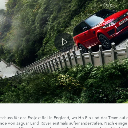
tschuss für das Projekt fiel in England, wo Ho-Pin und das Team auf
nde von Jaguar Land Rover erstmals aufeinandertrafen. Nach einige