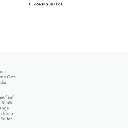
KONFIGURATOR
ben
n’s Gate
 der
nauf auf
r Straße
lange
och kein
 Stufen –