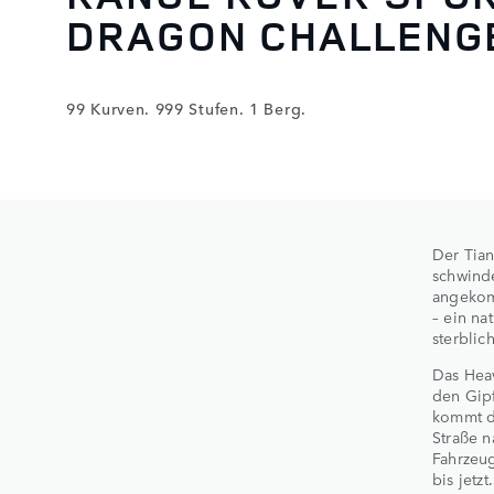
DRAGON CHALLENG
99 Kurven. 999 Stufen. 1 Berg.
Der Tian
schwind
angekom
– ein na
sterblic
Das Heav
den Gipf
kommt di
Straße 
Fahrzeug
bis jetzt.