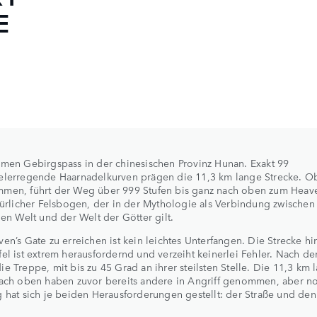
E
men Gebirgspass in der chinesischen Provinz Hunan. Exakt 99
elerregende Haarnadelkurven prägen die 11,3 km lange Strecke. O
men, führt der Weg über 999 Stufen bis ganz nach oben zum Heave
türlicher Felsbogen, der in der Mythologie als Verbindung zwischen
hen Welt und der Welt der Götter gilt.
en’s Gate zu erreichen ist kein leichtes Unterfangen. Die Strecke hi
el ist extrem herausfordernd und verzeiht keinerlei Fehler. Nach de
e Treppe, mit bis zu 45 Grad an ihrer steilsten Stelle. Die 11,3 km 
nach oben haben zuvor bereits andere in Angriff genommen, aber n
 hat sich je beiden Herausforderungen gestellt: der Straße und den