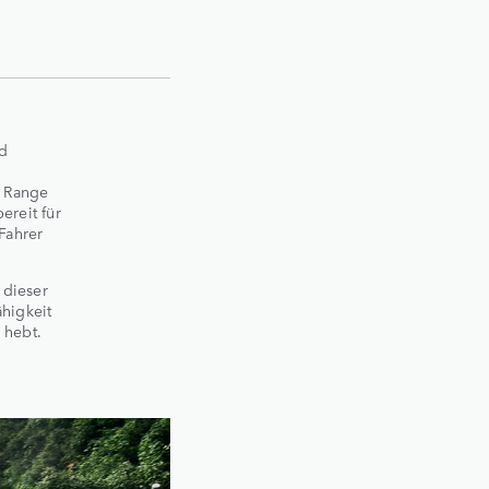
nd
n Range
ereit für
Fahrer
 dieser
ähigkeit
 hebt.