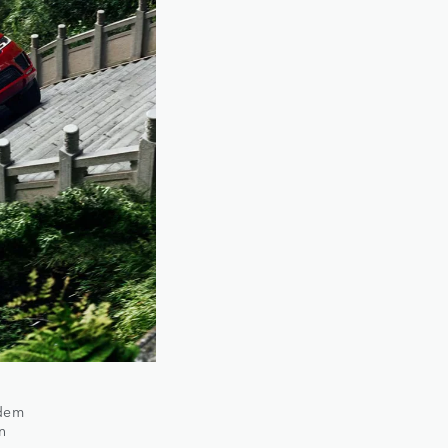
 dem
n