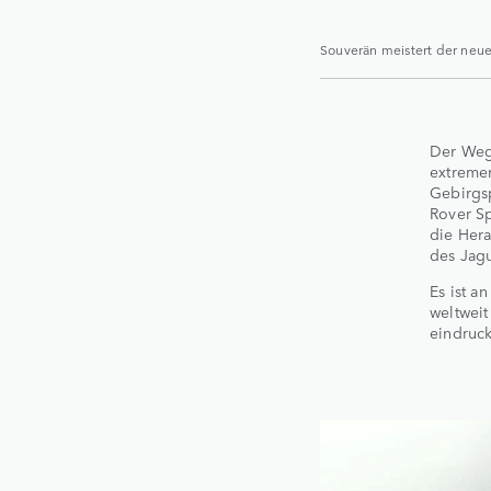
Souverän meistert der neue
Der Weg
extremer
Gebirgs
Rover Sp
die Her
des Jagu
Es ist a
weltweit
eindruck