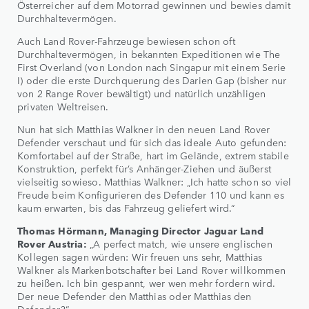
Österreicher auf dem Motorrad gewinnen und bewies damit
Durchhaltevermögen.
Auch Land Rover-Fahrzeuge bewiesen schon oft
Durchhaltevermögen, in bekannten Expeditionen wie The
First Overland (von London nach Singapur mit einem Serie
I) oder die erste Durchquerung des Darien Gap (bisher nur
von 2 Range Rover bewältigt) und natürlich unzähligen
privaten Weltreisen.
Nun hat sich Matthias Walkner in den neuen Land Rover
Defender verschaut und für sich das ideale Auto gefunden:
Komfortabel auf der Straße, hart im Gelände, extrem stabile
Konstruktion, perfekt für’s Anhänger-Ziehen und äußerst
vielseitig sowieso. Matthias Walkner: „Ich hatte schon so viel
Freude beim Konfigurieren des Defender 110 und kann es
kaum erwarten, bis das Fahrzeug geliefert wird.“
Thomas Hörmann, Managing Director Jaguar Land
Rover Austria:
„A perfect match, wie unsere englischen
Kollegen sagen würden: Wir freuen uns sehr, Matthias
Walkner als Markenbotschafter bei Land Rover willkommen
zu heißen. Ich bin gespannt, wer wen mehr fordern wird.
Der neue Defender den Matthias oder Matthias den
Defender?“