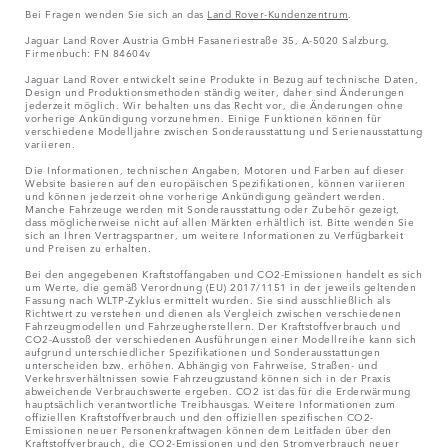
Bei Fragen wenden Sie sich an das
Land Rover-Kundenzentrum
.
Jaguar Land Rover Austria GmbH Fasaneriestraße 35, A-5020 Salzburg,
Firmenbuch: FN 84604v
Jaguar Land Rover entwickelt seine Produkte in Bezug auf technische Daten,
Design und Produktionsmethoden ständig weiter, daher sind Änderungen
jederzeit möglich. Wir behalten uns das Recht vor, die Änderungen ohne
vorherige Ankündigung vorzunehmen. Einige Funktionen können für
verschiedene Modelljahre zwischen Sonderausstattung und Serienausstattung
variieren.
Die Informationen, technischen Angaben, Motoren und Farben auf dieser
Website basieren auf den europäischen Spezifikationen, können variieren
und können jederzeit ohne vorherige Ankündigung geändert werden.
Manche Fahrzeuge werden mit Sonderausstattung oder Zubehör gezeigt,
dass möglicherweise nicht auf allen Märkten erhältlich ist. Bitte wenden Sie
sich an Ihren Vertragspartner, um weitere Informationen zu Verfügbarkeit
und Preisen zu erhalten.
Bei den angegebenen Kraftstoffangaben und CO2-Emissionen handelt es sich
um Werte, die gemäß Verordnung (EU) 2017/1151 in der jeweils geltenden
Fassung nach WLTP-Zyklus ermittelt wurden. Sie sind ausschließlich als
Richtwert zu verstehen und dienen als Vergleich zwischen verschiedenen
Fahrzeugmodellen und Fahrzeugherstellern. Der Kraftstoffverbrauch und
CO2-Ausstoß der verschiedenen Ausführungen einer Modellreihe kann sich
aufgrund unterschiedlicher Spezifikationen und Sonderausstattungen
unterscheiden bzw. erhöhen. Abhängig von Fahrweise, Straßen- und
Verkehrsverhältnissen sowie Fahrzeugzustand können sich in der Praxis
abweichende Verbrauchswerte ergeben. CO2 ist das für die Erderwärmung
hauptsächlich verantwortliche Treibhausgas. Weitere Informationen zum
offiziellen Kraftstoffverbrauch und den offiziellen spezifischen CO2-
Emissionen neuer Personenkraftwagen können dem Leitfaden über den
Kraftstoffverbrauch, die CO2-Emissionen und den Stromverbrauch neuer