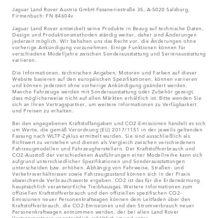
Jaguar Land Rover Austria GmbH Fasaneriestraße 35, A-5020 Salzburg,
Firmenbuch: FN 84604v
Jaguar Land Rover entwickelt seine Produkte in Bezug auf technische Daten,
Design und Produktionsmethoden ständig weiter, daher sind Änderungen
jederzeit möglich. Wir behalten uns das Recht vor, die Änderungen ohne
vorherige Ankündigung vorzunehmen. Einige Funktionen können für
verschiedene Modelljahre zwischen Sonderausstattung und Serienausstattung
variieren.
Die Informationen, technischen Angaben, Motoren und Farben auf dieser
Website basieren auf den europäischen Spezifikationen, können variieren
und können jederzeit ohne vorherige Ankündigung geändert werden.
Manche Fahrzeuge werden mit Sonderausstattung oder Zubehör gezeigt,
dass möglicherweise nicht auf allen Märkten erhältlich ist. Bitte wenden Sie
sich an Ihren Vertragspartner, um weitere Informationen zu Verfügbarkeit
und Preisen zu erhalten.
Bei den angegebenen Kraftstoffangaben und CO2-Emissionen handelt es sich
um Werte, die gemäß Verordnung (EU) 2017/1151 in der jeweils geltenden
Fassung nach WLTP-Zyklus ermittelt wurden. Sie sind ausschließlich als
Richtwert zu verstehen und dienen als Vergleich zwischen verschiedenen
Fahrzeugmodellen und Fahrzeugherstellern. Der Kraftstoffverbrauch und
CO2-Ausstoß der verschiedenen Ausführungen einer Modellreihe kann sich
aufgrund unterschiedlicher Spezifikationen und Sonderausstattungen
unterscheiden bzw. erhöhen. Abhängig von Fahrweise, Straßen- und
Verkehrsverhältnissen sowie Fahrzeugzustand können sich in der Praxis
abweichende Verbrauchswerte ergeben. CO2 ist das für die Erderwärmung
hauptsächlich verantwortliche Treibhausgas. Weitere Informationen zum
offiziellen Kraftstoffverbrauch und den offiziellen spezifischen CO2-
Emissionen neuer Personenkraftwagen können dem Leitfaden über den
Kraftstoffverbrauch, die CO2-Emissionen und den Stromverbrauch neuer
Personenkraftwagen entnommen werden, der bei allen Land Rover
Vertragspartnern unentgeltlich erhältlich ist und unter