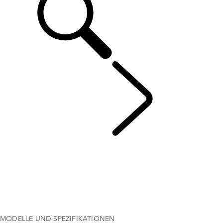
DEFENDER 90
...
MODELLE UND SPEZIFIKATIONEN
ÜBERSICHT
GALERIE
MODELLE UND SPEZIFIKATIONEN
OPTIONEN UND ZUBEHÖR
HARD TOP
AKTUELLE ANGEBOTE
BUSINESS & MOBILITY
MODELLE UND SPEZIFIKATIONEN