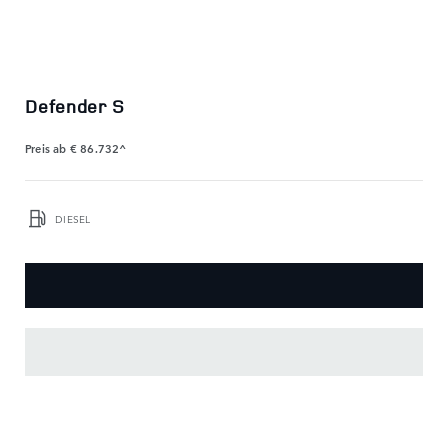
Defender S
Preis ab
€ 86.732^
DIESEL
HAUPTMERKMALE
SHOW