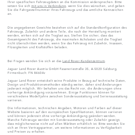
Ihrer spezifischen Fahrzeugdaten an die Kommission widersprechen. Bitte
setzen Sie sich
mit uns in Verbindung
, wenn Sie dies wünschen, und geben
Sie die Fahrgestellnummer Ihres Fahrzeugs und das amtliche Kennzeichen
an.
Die angegebenen Gewichte beziehen sich auf die Standardkonfiguration des
Fahrzeugs. Zubehör und andere Teile, die nach der Herstellung montiert
werden, wirken sich auf die Traglast aus. Stellen Sie sicher, dass das
Gesamtgewicht des Fahrzeugs, die maximalen Achslasten und die Traglast
nicht überschritten werden, wenn Sie das Fahrzeug mit Zubehör, Insassen,
Flüssigkeiten und Kraftstoffen beladen.
Bei Fragen wenden Sie sich an das
Land Rover-Kundenzentrum
.
Jaguar Land Rover Austria GmbH Fasaneriestraße 35, A-5020 Salzburg,
Firmenbuch: FN 84604v
Jaguar Land Rover entwickelt seine Produkte in Bezug auf technische Daten,
Design und Produktionsmethoden ständig weiter, daher sind Änderungen
jederzeit möglich. Wir behalten uns das Recht vor, die Änderungen ohne
vorherige Ankündigung vorzunehmen. Einige Funktionen können für
verschiedene Modelljahre zwischen Sonderausstattung und Serienausstattung
variieren.
Die Informationen, technischen Angaben, Motoren und Farben auf dieser
Website basieren auf den europäischen Spezifikationen, können variieren
und können jederzeit ohne vorherige Ankündigung geändert werden.
Manche Fahrzeuge werden mit Sonderausstattung oder Zubehör gezeigt,
dass möglicherweise nicht auf allen Märkten erhältlich ist. Bitte wenden Sie
sich an Ihren Vertragspartner, um weitere Informationen zu Verfügbarkeit
und Preisen zu erhalten.