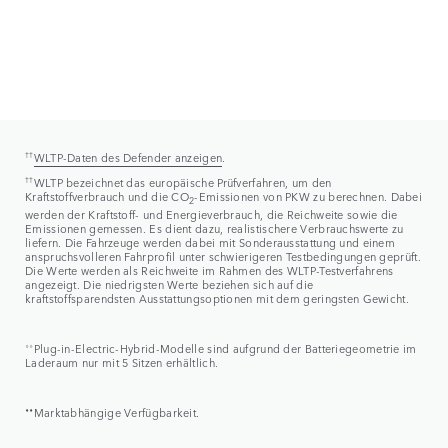
††
WLTP-Daten des Defender anzeigen
.
††
WLTP bezeichnet das europäische Prüfverfahren, um den
Kraftstoffverbrauch und die CO
-Emissionen von PKW zu berechnen. Dabei
2
werden der Kraftstoff- und Energieverbrauch, die Reichweite sowie die
Emissionen gemessen. Es dient dazu, realistischere Verbrauchswerte zu
liefern. Die Fahrzeuge werden dabei mit Sonderausstattung und einem
anspruchsvolleren Fahrprofil unter schwierigeren Testbedingungen geprüft.
Die Werte werden als Reichweite im Rahmen des WLTP-Testverfahrens
angezeigt. Die niedrigsten Werte beziehen sich auf die
kraftstoffsparendsten Ausstattungsoptionen mit dem geringsten Gewicht.
⬨⬨
Plug-in-Electric-Hybrid-Modelle sind aufgrund der Batteriegeometrie im
Laderaum nur mit 5 Sitzen erhältlich.
⬧⬧
Marktabhängige Verfügbarkeit.