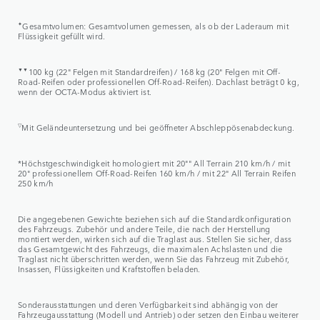
✦
Gesamtvolumen: Gesamtvolumen gemessen, als ob der Laderaum mit
Flüssigkeit gefüllt wird.
▼▼
100 kg (22" Felgen mit Standardreifen) / 168 kg (20" Felgen mit Off-
Road-Reifen oder professionellen Off-Road-Reifen). Dachlast beträgt 0 kg,
wenn der OCTA-Modus aktiviert ist.
▽
Mit Geländeuntersetzung und bei geöffneter Abschleppösenabdeckung.
*Höchstgeschwindigkeit homologiert mit 20"" All Terrain 210 km/h / mit
20" professionellem Off-Road-Reifen 160 km/h / mit 22" All Terrain Reifen
250 km/h
Die angegebenen Gewichte beziehen sich auf die Standardkonfiguration
des Fahrzeugs. Zubehör und andere Teile, die nach der Herstellung
montiert werden, wirken sich auf die Traglast aus. Stellen Sie sicher, dass
das Gesamtgewicht des Fahrzeugs, die maximalen Achslasten und die
Traglast nicht überschritten werden, wenn Sie das Fahrzeug mit Zubehör,
Insassen, Flüssigkeiten und Kraftstoffen beladen.
Sonderausstattungen und deren Verfügbarkeit sind abhängig von der
Fahrzeugausstattung (Modell und Antrieb) oder setzen den Einbau weiterer