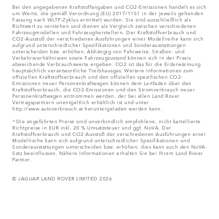
Bei den angegebenen Kraftstoffangaben und CO2-Emissionen handelt es sich
um Werte, die gemäß Verordnung (EU) 2017/1151 in der jeweils geltenden
Fassung nach WLTP-Zyklus ermittelt wurden. Sie sind ausschließlich als
Richtwert zu verstehen und dienen als Vergleich zwischen verschiedenen
Fahrzeugmodellen und Fahrzeugherstellern. Der Kraftstoffverbrauch und
CO2-Ausstoß der verschiedenen Ausführungen einer Modellreihe kann sich
aufgrund unterschiedlicher Spezifikationen und Sonderausstattungen
unterscheiden bzw. erhöhen. Abhängig von Fahrweise, Straßen- und
Verkehrsverhältnissen sowie Fahrzeugzustand können sich in der Praxis
abweichende Verbrauchswerte ergeben. CO2 ist das für die Erderwärmung
hauptsächlich verantwortliche Treibhausgas. Weitere Informationen zum
offiziellen Kraftstoffverbrauch und den offiziellen spezifischen CO2-
Emissionen neuer Personenkraftwagen können dem Leitfaden über den
Kraftstoffverbrauch, die CO2-Emissionen und den Stromverbrauch neuer
Personenkraftwagen entnommen werden, der bei allen Land Rover
Vertragspartnern unentgeltlich erhältlich ist und unter
http://www.autoverbrauch.at heruntergeladen werden kann.
^Die angeführten Preise sind unverbindlich empfohlene, nicht kartellierte
Richtpreise in EUR inkl. 20 % Umsatzsteuer und ggf. NoVA. Der
Kraftstoffverbrauch und CO2-Ausstoß der verschiedenen Ausführungen einer
Modellreihe kann sich aufgrund unterschiedlicher Spezifikationen und
Sonderausstattungen unterscheiden bzw. erhöhen, dies kann auch den NoVA-
Satz beeinflussen. Nähere Informationen erhalten Sie bei Ihrem Land Rover
Partner.
© JAGUAR LAND ROVER LIMITED 2026