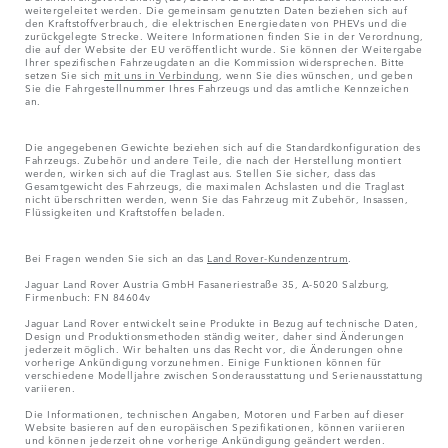
weitergeleitet werden. Die gemeinsam genutzten Daten beziehen sich auf
den Kraftstoffverbrauch, die elektrischen Energiedaten von PHEVs und die
zurückgelegte Strecke. Weitere Informationen finden Sie in der Verordnung,
die auf der Website der EU veröffentlicht wurde. Sie können der Weitergabe
Ihrer spezifischen Fahrzeugdaten an die Kommission widersprechen. Bitte
setzen Sie sich
mit uns in Verbindung
, wenn Sie dies wünschen, und geben
Sie die Fahrgestellnummer Ihres Fahrzeugs und das amtliche Kennzeichen
an.
Die angegebenen Gewichte beziehen sich auf die Standardkonfiguration des
Fahrzeugs. Zubehör und andere Teile, die nach der Herstellung montiert
werden, wirken sich auf die Traglast aus. Stellen Sie sicher, dass das
Gesamtgewicht des Fahrzeugs, die maximalen Achslasten und die Traglast
nicht überschritten werden, wenn Sie das Fahrzeug mit Zubehör, Insassen,
Flüssigkeiten und Kraftstoffen beladen.
Bei Fragen wenden Sie sich an das
Land Rover-Kundenzentrum
.
Jaguar Land Rover Austria GmbH Fasaneriestraße 35, A-5020 Salzburg,
Firmenbuch: FN 84604v
Jaguar Land Rover entwickelt seine Produkte in Bezug auf technische Daten,
Design und Produktionsmethoden ständig weiter, daher sind Änderungen
jederzeit möglich. Wir behalten uns das Recht vor, die Änderungen ohne
vorherige Ankündigung vorzunehmen. Einige Funktionen können für
verschiedene Modelljahre zwischen Sonderausstattung und Serienausstattung
variieren.
Die Informationen, technischen Angaben, Motoren und Farben auf dieser
Website basieren auf den europäischen Spezifikationen, können variieren
und können jederzeit ohne vorherige Ankündigung geändert werden.