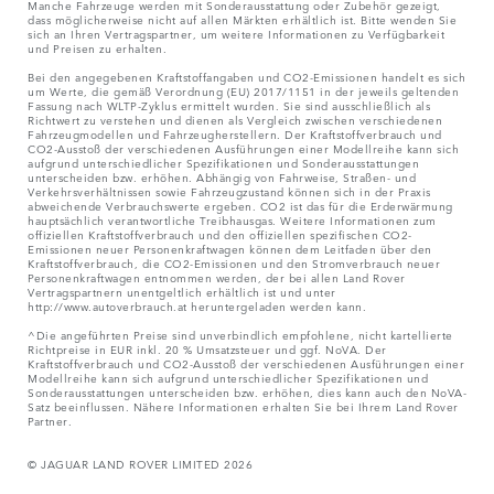
Manche Fahrzeuge werden mit Sonderausstattung oder Zubehör gezeigt,
dass möglicherweise nicht auf allen Märkten erhältlich ist. Bitte wenden Sie
sich an Ihren Vertragspartner, um weitere Informationen zu Verfügbarkeit
und Preisen zu erhalten.
Bei den angegebenen Kraftstoffangaben und CO2-Emissionen handelt es sich
um Werte, die gemäß Verordnung (EU) 2017/1151 in der jeweils geltenden
Fassung nach WLTP-Zyklus ermittelt wurden. Sie sind ausschließlich als
Richtwert zu verstehen und dienen als Vergleich zwischen verschiedenen
Fahrzeugmodellen und Fahrzeugherstellern. Der Kraftstoffverbrauch und
CO2-Ausstoß der verschiedenen Ausführungen einer Modellreihe kann sich
aufgrund unterschiedlicher Spezifikationen und Sonderausstattungen
unterscheiden bzw. erhöhen. Abhängig von Fahrweise, Straßen- und
Verkehrsverhältnissen sowie Fahrzeugzustand können sich in der Praxis
abweichende Verbrauchswerte ergeben. CO2 ist das für die Erderwärmung
hauptsächlich verantwortliche Treibhausgas. Weitere Informationen zum
offiziellen Kraftstoffverbrauch und den offiziellen spezifischen CO2-
Emissionen neuer Personenkraftwagen können dem Leitfaden über den
Kraftstoffverbrauch, die CO2-Emissionen und den Stromverbrauch neuer
Personenkraftwagen entnommen werden, der bei allen Land Rover
Vertragspartnern unentgeltlich erhältlich ist und unter
http://www.autoverbrauch.at heruntergeladen werden kann.
^Die angeführten Preise sind unverbindlich empfohlene, nicht kartellierte
Richtpreise in EUR inkl. 20 % Umsatzsteuer und ggf. NoVA. Der
Kraftstoffverbrauch und CO2-Ausstoß der verschiedenen Ausführungen einer
Modellreihe kann sich aufgrund unterschiedlicher Spezifikationen und
Sonderausstattungen unterscheiden bzw. erhöhen, dies kann auch den NoVA-
Satz beeinflussen. Nähere Informationen erhalten Sie bei Ihrem Land Rover
Partner.
© JAGUAR LAND ROVER LIMITED 2026