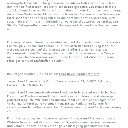
weitergeleitet werden. Die gemeinsam genutzten Daten beziehen sich auf
den Kraftstoffverbrauch, die elektrischen Energiedaten von PHEVs und die
zurückgelegte Strecke. Weitere Informationen finden Sie in der Verordnung,
die auf der Website der EU veröffentlicht wurde. Sie können der Weitergabe
Ihrer spezifischen Fahrzeugdaten an die Kommission widersprechen. Bitte
setzen Sie sich
mit uns in Verbindung
, wenn Sie dies wünschen, und geben
Sie die Fahrgestellnummer Ihres Fahrzeugs und das amtliche Kennzeichen
an.
Die angegebenen Gewichte beziehen sich auf die Standardkonfiguration des
Fahrzeugs. Zubehör und andere Teile, die nach der Herstellung montiert
werden, wirken sich auf die Traglast aus. Stellen Sie sicher, dass das
Gesamtgewicht des Fahrzeugs, die maximalen Achslasten und die Traglast
nicht überschritten werden, wenn Sie das Fahrzeug mit Zubehör, Insassen,
Flüssigkeiten und Kraftstoffen beladen.
Bei Fragen wenden Sie sich an das
Land Rover-Kundenzentrum
.
Jaguar Land Rover Austria GmbH Fasaneriestraße 35, A-5020 Salzburg,
Firmenbuch: FN 84604v
Jaguar Land Rover entwickelt seine Produkte in Bezug auf technische Daten,
Design und Produktionsmethoden ständig weiter, daher sind Änderungen
jederzeit möglich. Wir behalten uns das Recht vor, die Änderungen ohne
vorherige Ankündigung vorzunehmen. Einige Funktionen können für
verschiedene Modelljahre zwischen Sonderausstattung und Serienausstattung
variieren.
Die Informationen, technischen Angaben, Motoren und Farben auf dieser
Website basieren auf den europäischen Spezifikationen, können variieren
und können jederzeit ohne vorherige Ankündigung geändert werden.