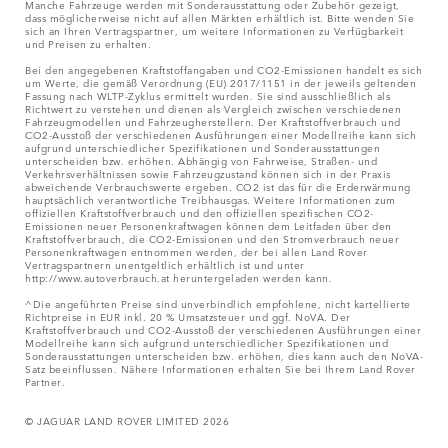
Manche Fahrzeuge werden mit Sonderausstattung oder Zubehör gezeigt,
dass möglicherweise nicht auf allen Märkten erhältlich ist. Bitte wenden Sie
sich an Ihren Vertragspartner, um weitere Informationen zu Verfügbarkeit
und Preisen zu erhalten.
Bei den angegebenen Kraftstoffangaben und CO2-Emissionen handelt es sich
um Werte, die gemäß Verordnung (EU) 2017/1151 in der jeweils geltenden
Fassung nach WLTP-Zyklus ermittelt wurden. Sie sind ausschließlich als
Richtwert zu verstehen und dienen als Vergleich zwischen verschiedenen
Fahrzeugmodellen und Fahrzeugherstellern. Der Kraftstoffverbrauch und
CO2-Ausstoß der verschiedenen Ausführungen einer Modellreihe kann sich
aufgrund unterschiedlicher Spezifikationen und Sonderausstattungen
unterscheiden bzw. erhöhen. Abhängig von Fahrweise, Straßen- und
Verkehrsverhältnissen sowie Fahrzeugzustand können sich in der Praxis
abweichende Verbrauchswerte ergeben. CO2 ist das für die Erderwärmung
hauptsächlich verantwortliche Treibhausgas. Weitere Informationen zum
offiziellen Kraftstoffverbrauch und den offiziellen spezifischen CO2-
Emissionen neuer Personenkraftwagen können dem Leitfaden über den
Kraftstoffverbrauch, die CO2-Emissionen und den Stromverbrauch neuer
Personenkraftwagen entnommen werden, der bei allen Land Rover
Vertragspartnern unentgeltlich erhältlich ist und unter
http://www.autoverbrauch.at heruntergeladen werden kann.
^Die angeführten Preise sind unverbindlich empfohlene, nicht kartellierte
Richtpreise in EUR inkl. 20 % Umsatzsteuer und ggf. NoVA. Der
Kraftstoffverbrauch und CO2-Ausstoß der verschiedenen Ausführungen einer
Modellreihe kann sich aufgrund unterschiedlicher Spezifikationen und
Sonderausstattungen unterscheiden bzw. erhöhen, dies kann auch den NoVA-
Satz beeinflussen. Nähere Informationen erhalten Sie bei Ihrem Land Rover
Partner.
© JAGUAR LAND ROVER LIMITED 2026