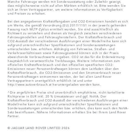
Manche Fahrzeuge werden mit Sonderausstattung oder Zubehör gezeigt,
dass möglicherweise nicht auf allen Märkten erhältlich ist. Bitte wenden Sie
sich an Ihren Vertragspartner, um weitere Informationen zu Verfügbarkeit
und Preisen zu erhalten.
Bei den angegebenen Kraftstoffangaben und CO2-Emissionen handelt es sich
um Werte, die gemäß Verordnung (EU) 2017/1151 in der jeweils geltenden
Fassung nach WLTP-Zyklus ermittelt wurden. Sie sind ausschließlich als
Richtwert zu verstehen und dienen als Vergleich zwischen verschiedenen
Fahrzeugmodellen und Fahrzeugherstellern. Der Kraftstoffverbrauch und
CO2-Ausstoß der verschiedenen Ausführungen einer Modellreihe kann sich
aufgrund unterschiedlicher Spezifikationen und Sonderausstattungen
unterscheiden bzw. erhöhen. Abhängig von Fahrweise, Straßen- und
Verkehrsverhältnissen sowie Fahrzeugzustand können sich in der Praxis
abweichende Verbrauchswerte ergeben. CO2 ist das für die Erderwärmung
hauptsächlich verantwortliche Treibhausgas. Weitere Informationen zum
offiziellen Kraftstoffverbrauch und den offiziellen spezifischen CO2-
Emissionen neuer Personenkraftwagen können dem Leitfaden über den
Kraftstoffverbrauch, die CO2-Emissionen und den Stromverbrauch neuer
Personenkraftwagen entnommen werden, der bei allen Land Rover
Vertragspartnern unentgeltlich erhältlich ist und unter
http://www.autoverbrauch.at heruntergeladen werden kann.
^Die angeführten Preise sind unverbindlich empfohlene, nicht kartellierte
Richtpreise in EUR inkl. 20 % Umsatzsteuer und ggf. NoVA. Der
Kraftstoffverbrauch und CO2-Ausstoß der verschiedenen Ausführungen einer
Modellreihe kann sich aufgrund unterschiedlicher Spezifikationen und
Sonderausstattungen unterscheiden bzw. erhöhen, dies kann auch den NoVA-
Satz beeinflussen. Nähere Informationen erhalten Sie bei Ihrem Land Rover
Partner.
© JAGUAR LAND ROVER LIMITED 2026