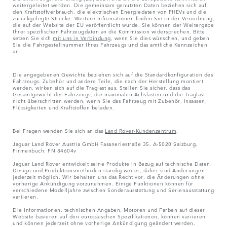
weitergeleitet werden. Die gemeinsam genutzten Daten beziehen sich auf
den Kraftstoffverbrauch, die elektrischen Energiedaten von PHEVs und die
zurückgelegte Strecke. Weitere Informationen finden Sie in der Verordnung,
die auf der Website der EU veröffentlicht wurde. Sie können der Weitergabe
Ihrer spezifischen Fahrzeugdaten an die Kommission widersprechen. Bitte
setzen Sie sich
mit uns in Verbindung
, wenn Sie dies wünschen, und geben
Sie die Fahrgestellnummer Ihres Fahrzeugs und das amtliche Kennzeichen
an.
Die angegebenen Gewichte beziehen sich auf die Standardkonfiguration des
Fahrzeugs. Zubehör und andere Teile, die nach der Herstellung montiert
werden, wirken sich auf die Traglast aus. Stellen Sie sicher, dass das
Gesamtgewicht des Fahrzeugs, die maximalen Achslasten und die Traglast
nicht überschritten werden, wenn Sie das Fahrzeug mit Zubehör, Insassen,
Flüssigkeiten und Kraftstoffen beladen.
Bei Fragen wenden Sie sich an das
Land Rover-Kundenzentrum
.
Jaguar Land Rover Austria GmbH Fasaneriestraße 35, A-5020 Salzburg,
Firmenbuch: FN 84604v
Jaguar Land Rover entwickelt seine Produkte in Bezug auf technische Daten,
Design und Produktionsmethoden ständig weiter, daher sind Änderungen
jederzeit möglich. Wir behalten uns das Recht vor, die Änderungen ohne
vorherige Ankündigung vorzunehmen. Einige Funktionen können für
verschiedene Modelljahre zwischen Sonderausstattung und Serienausstattung
variieren.
Die Informationen, technischen Angaben, Motoren und Farben auf dieser
Website basieren auf den europäischen Spezifikationen, können variieren
und können jederzeit ohne vorherige Ankündigung geändert werden.