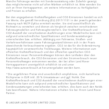
Manche Fahrzeuge werden mit Sonderausstattung oder Zubehör gezeigt,
dass möglicherweise nicht auf allen Märkten erhältlich ist. Bitte wenden Sie
sich an Ihren Vertragspartner, um weitere Informationen zu Verfügbarkeit
und Preisen zu erhalten.
Bei den angegebenen Kraftstoffangaben und CO2-Emissionen handelt es sich
um Werte, die gemäß Verordnung (EU) 2017/1151 in der jeweils geltenden
Fassung nach WLTP-Zyklus ermittelt wurden. Sie sind ausschließlich als
Richtwert zu verstehen und dienen als Vergleich zwischen verschiedenen
Fahrzeugmodellen und Fahrzeugherstellern. Der Kraftstoffverbrauch und
CO2-Ausstoß der verschiedenen Ausführungen einer Modellreihe kann sich
aufgrund unterschiedlicher Spezifikationen und Sonderausstattungen
unterscheiden bzw. erhöhen. Abhängig von Fahrweise, Straßen- und
Verkehrsverhältnissen sowie Fahrzeugzustand können sich in der Praxis
abweichende Verbrauchswerte ergeben. CO2 ist das für die Erderwärmung
hauptsächlich verantwortliche Treibhausgas. Weitere Informationen zum
offiziellen Kraftstoffverbrauch und den offiziellen spezifischen CO2-
Emissionen neuer Personenkraftwagen können dem Leitfaden über den
Kraftstoffverbrauch, die CO2-Emissionen und den Stromverbrauch neuer
Personenkraftwagen entnommen werden, der bei allen Land Rover
Vertragspartnern unentgeltlich erhältlich ist und unter
http://www.autoverbrauch.at heruntergeladen werden kann.
^Die angeführten Preise sind unverbindlich empfohlene, nicht kartellierte
Richtpreise in EUR inkl. 20 % Umsatzsteuer und ggf. NoVA. Der
Kraftstoffverbrauch und CO2-Ausstoß der verschiedenen Ausführungen einer
Modellreihe kann sich aufgrund unterschiedlicher Spezifikationen und
Sonderausstattungen unterscheiden bzw. erhöhen, dies kann auch den NoVA-
Satz beeinflussen. Nähere Informationen erhalten Sie bei Ihrem Land Rover
Partner.
© JAGUAR LAND ROVER LIMITED 2026