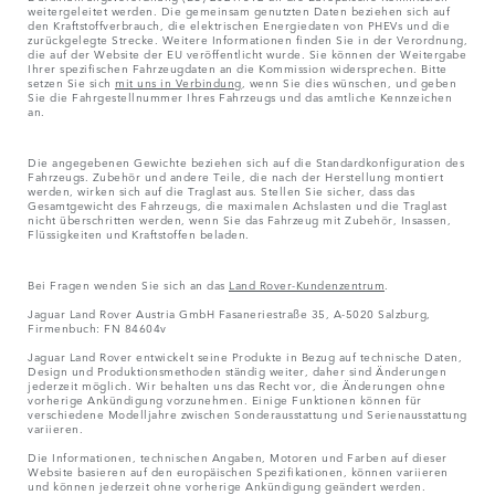
weitergeleitet werden. Die gemeinsam genutzten Daten beziehen sich auf
den Kraftstoffverbrauch, die elektrischen Energiedaten von PHEVs und die
zurückgelegte Strecke. Weitere Informationen finden Sie in der Verordnung,
die auf der Website der EU veröffentlicht wurde. Sie können der Weitergabe
Ihrer spezifischen Fahrzeugdaten an die Kommission widersprechen. Bitte
setzen Sie sich
mit uns in Verbindung
, wenn Sie dies wünschen, und geben
Sie die Fahrgestellnummer Ihres Fahrzeugs und das amtliche Kennzeichen
an.
Die angegebenen Gewichte beziehen sich auf die Standardkonfiguration des
Fahrzeugs. Zubehör und andere Teile, die nach der Herstellung montiert
werden, wirken sich auf die Traglast aus. Stellen Sie sicher, dass das
Gesamtgewicht des Fahrzeugs, die maximalen Achslasten und die Traglast
nicht überschritten werden, wenn Sie das Fahrzeug mit Zubehör, Insassen,
Flüssigkeiten und Kraftstoffen beladen.
Bei Fragen wenden Sie sich an das
Land Rover-Kundenzentrum
.
Jaguar Land Rover Austria GmbH Fasaneriestraße 35, A-5020 Salzburg,
Firmenbuch: FN 84604v
Jaguar Land Rover entwickelt seine Produkte in Bezug auf technische Daten,
Design und Produktionsmethoden ständig weiter, daher sind Änderungen
jederzeit möglich. Wir behalten uns das Recht vor, die Änderungen ohne
vorherige Ankündigung vorzunehmen. Einige Funktionen können für
verschiedene Modelljahre zwischen Sonderausstattung und Serienausstattung
variieren.
Die Informationen, technischen Angaben, Motoren und Farben auf dieser
Website basieren auf den europäischen Spezifikationen, können variieren
und können jederzeit ohne vorherige Ankündigung geändert werden.