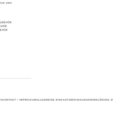
SIE UNS
ZUBEHÖR
EHÖR
BEHÖR
ES
KONTAKT / IMPRESSUM
ALLGEMEINE EINKAUFSBEDINGUNGEN
ERKLÄRUNG ZU