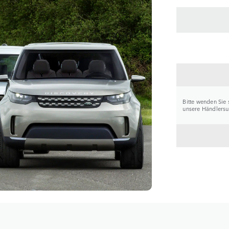
HÄNDL
Bitte wenden Sie 
unsere Händlersuc
ZURÜC