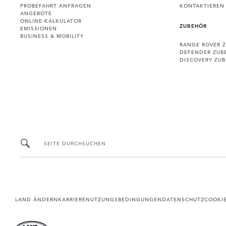
PROBEFAHRT ANFRAGEN
KONTAKTIEREN 
ANGEBOTE
ONLINE-KALKULATOR
ZUBEHÖR
EMISSIONEN
BUSINESS & MOBILITY
RANGE ROVER 
DEFENDER ZUB
DISCOVERY ZU
SEITE DURCHSUCHEN
LAND ÄNDERN
KARRIERE
NUTZUNGSBEDINGUNGEN
DATENSCHUTZ
COOKI