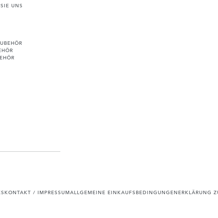
SIE UNS
ZUBEHÖR
EHÖR
BEHÖR
ES
KONTAKT / IMPRESSUM
ALLGEMEINE EINKAUFSBEDINGUNGEN
ERKLÄRUNG ZU