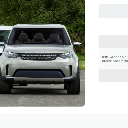
HÄNDL
Bitte wenden Sie 
unsere Händlersuc
ZURÜC