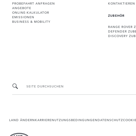
PROBEFAHRT ANFRAGEN
KONTAKTIEREN 
ANGEBOTE
ONLINE-KALKULATOR
ZUBEHÖR
EMISSIONEN
BUSINESS & MOBILITY
RANGE ROVER 
DEFENDER ZUB
DISCOVERY ZU
SEITE DURCHSUCHEN
LAND ÄNDERN
KARRIERE
NUTZUNGSBEDINGUNGEN
DATENSCHUTZ
COOKI