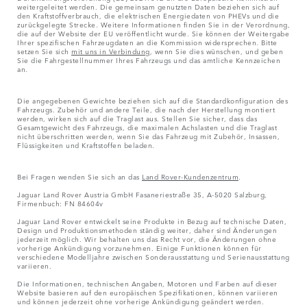
weitergeleitet werden. Die gemeinsam genutzten Daten beziehen sich auf
den Kraftstoffverbrauch, die elektrischen Energiedaten von PHEVs und die
zurückgelegte Strecke. Weitere Informationen finden Sie in der Verordnung,
die auf der Website der EU veröffentlicht wurde. Sie können der Weitergabe
Ihrer spezifischen Fahrzeugdaten an die Kommission widersprechen. Bitte
setzen Sie sich
mit uns in Verbindung
, wenn Sie dies wünschen, und geben
Sie die Fahrgestellnummer Ihres Fahrzeugs und das amtliche Kennzeichen
an.
Die angegebenen Gewichte beziehen sich auf die Standardkonfiguration des
Fahrzeugs. Zubehör und andere Teile, die nach der Herstellung montiert
werden, wirken sich auf die Traglast aus. Stellen Sie sicher, dass das
Gesamtgewicht des Fahrzeugs, die maximalen Achslasten und die Traglast
nicht überschritten werden, wenn Sie das Fahrzeug mit Zubehör, Insassen,
Flüssigkeiten und Kraftstoffen beladen.
Bei Fragen wenden Sie sich an das
Land Rover-Kundenzentrum
.
Jaguar Land Rover Austria GmbH Fasaneriestraße 35, A-5020 Salzburg,
Firmenbuch: FN 84604v
Jaguar Land Rover entwickelt seine Produkte in Bezug auf technische Daten,
Design und Produktionsmethoden ständig weiter, daher sind Änderungen
jederzeit möglich. Wir behalten uns das Recht vor, die Änderungen ohne
vorherige Ankündigung vorzunehmen. Einige Funktionen können für
verschiedene Modelljahre zwischen Sonderausstattung und Serienausstattung
variieren.
Die Informationen, technischen Angaben, Motoren und Farben auf dieser
Website basieren auf den europäischen Spezifikationen, können variieren
und können jederzeit ohne vorherige Ankündigung geändert werden.