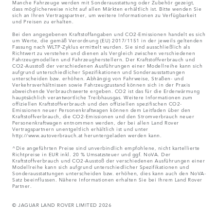
Manche Fahrzeuge werden mit Sonderausstattung oder Zubehör gezeigt,
dass möglicherweise nicht auf allen Märkten erhältlich ist. Bitte wenden Sie
sich an Ihren Vertragspartner, um weitere Informationen zu Verfügbarkeit
und Preisen zu erhalten.
Bei den angegebenen Kraftstoffangaben und CO2-Emissionen handelt es sich
um Werte, die gemäß Verordnung (EU) 2017/1151 in der jeweils geltenden
Fassung nach WLTP-Zyklus ermittelt wurden. Sie sind ausschließlich als
Richtwert zu verstehen und dienen als Vergleich zwischen verschiedenen
Fahrzeugmodellen und Fahrzeugherstellern. Der Kraftstoffverbrauch und
CO2-Ausstoß der verschiedenen Ausführungen einer Modellreihe kann sich
aufgrund unterschiedlicher Spezifikationen und Sonderausstattungen
unterscheiden bzw. erhöhen. Abhängig von Fahrweise, Straßen- und
Verkehrsverhältnissen sowie Fahrzeugzustand können sich in der Praxis
abweichende Verbrauchswerte ergeben. CO2 ist das für die Erderwärmung
hauptsächlich verantwortliche Treibhausgas. Weitere Informationen zum
offiziellen Kraftstoffverbrauch und den offiziellen spezifischen CO2-
Emissionen neuer Personenkraftwagen können dem Leitfaden über den
Kraftstoffverbrauch, die CO2-Emissionen und den Stromverbrauch neuer
Personenkraftwagen entnommen werden, der bei allen Land Rover
Vertragspartnern unentgeltlich erhältlich ist und unter
http://www.autoverbrauch.at heruntergeladen werden kann.
^Die angeführten Preise sind unverbindlich empfohlene, nicht kartellierte
Richtpreise in EUR inkl. 20 % Umsatzsteuer und ggf. NoVA. Der
Kraftstoffverbrauch und CO2-Ausstoß der verschiedenen Ausführungen einer
Modellreihe kann sich aufgrund unterschiedlicher Spezifikationen und
Sonderausstattungen unterscheiden bzw. erhöhen, dies kann auch den NoVA-
Satz beeinflussen. Nähere Informationen erhalten Sie bei Ihrem Land Rover
Partner.
© JAGUAR LAND ROVER LIMITED 2026