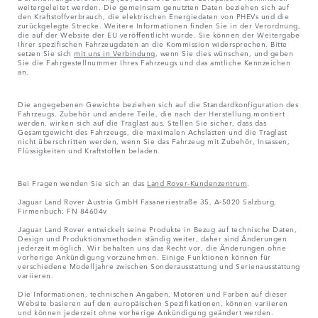
weitergeleitet werden. Die gemeinsam genutzten Daten beziehen sich auf
den Kraftstoffverbrauch, die elektrischen Energiedaten von PHEVs und die
zurückgelegte Strecke. Weitere Informationen finden Sie in der Verordnung,
die auf der Website der EU veröffentlicht wurde. Sie können der Weitergabe
Ihrer spezifischen Fahrzeugdaten an die Kommission widersprechen. Bitte
setzen Sie sich
mit uns in Verbindung
, wenn Sie dies wünschen, und geben
Sie die Fahrgestellnummer Ihres Fahrzeugs und das amtliche Kennzeichen
an.
Die angegebenen Gewichte beziehen sich auf die Standardkonfiguration des
Fahrzeugs. Zubehör und andere Teile, die nach der Herstellung montiert
werden, wirken sich auf die Traglast aus. Stellen Sie sicher, dass das
Gesamtgewicht des Fahrzeugs, die maximalen Achslasten und die Traglast
nicht überschritten werden, wenn Sie das Fahrzeug mit Zubehör, Insassen,
Flüssigkeiten und Kraftstoffen beladen.
Bei Fragen wenden Sie sich an das
Land Rover-Kundenzentrum
.
Jaguar Land Rover Austria GmbH Fasaneriestraße 35, A-5020 Salzburg,
Firmenbuch: FN 84604v
Jaguar Land Rover entwickelt seine Produkte in Bezug auf technische Daten,
Design und Produktionsmethoden ständig weiter, daher sind Änderungen
jederzeit möglich. Wir behalten uns das Recht vor, die Änderungen ohne
vorherige Ankündigung vorzunehmen. Einige Funktionen können für
verschiedene Modelljahre zwischen Sonderausstattung und Serienausstattung
variieren.
Die Informationen, technischen Angaben, Motoren und Farben auf dieser
Website basieren auf den europäischen Spezifikationen, können variieren
und können jederzeit ohne vorherige Ankündigung geändert werden.