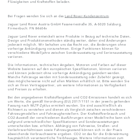
Flüssigkeiten und Kraftstoffen beladen.
Bei Fragen wenden Sie sich an das
Land Rover-Kundenzentrum
.
Jaguar Land Rover Austria GmbH Fasaneriestraße 35, A-5020 Salzburg,
Firmenbuch: FN 84604v
Jaguar Land Rover entwickelt seine Produkte in Bezug auf technische Daten,
Design und Produktionsmethoden ständig weiter, daher sind Änderungen
jederzeit möglich. Wir behalten uns das Recht vor, die Änderungen ohne
vorherige Ankündigung vorzunehmen. Einige Funktionen können für
verschiedene Modelljahre zwischen Sonderausstattung und Serienausstattung
variieren.
Die Informationen, technischen Angaben, Motoren und Farben auf dieser
Website basieren auf den europäischen Spezifikationen, können variieren
und können jederzeit ohne vorherige Ankündigung geändert werden.
Manche Fahrzeuge werden mit Sonderausstattung oder Zubehör gezeigt,
dass möglicherweise nicht auf allen Märkten erhältlich ist. Bitte wenden Sie
sich an Ihren Vertragspartner, um weitere Informationen zu Verfügbarkeit
und Preisen zu erhalten.
Bei den angegebenen Kraftstoffangaben und CO2-Emissionen handelt es sich
um Werte, die gemäß Verordnung (EU) 2017/1151 in der jeweils geltenden
Fassung nach WLTP-Zyklus ermittelt wurden. Sie sind ausschließlich als
Richtwert zu verstehen und dienen als Vergleich zwischen verschiedenen
Fahrzeugmodellen und Fahrzeugherstellern. Der Kraftstoffverbrauch und
CO2-Ausstoß der verschiedenen Ausführungen einer Modellreihe kann sich
aufgrund unterschiedlicher Spezifikationen und Sonderausstattungen
unterscheiden bzw. erhöhen. Abhängig von Fahrweise, Straßen- und
Verkehrsverhältnissen sowie Fahrzeugzustand können sich in der Praxis
abweichende Verbrauchswerte ergeben. CO2 ist das für die Erderwärmung
hauptsächlich verantwortliche Treibhausgas. Weitere Informationen zum