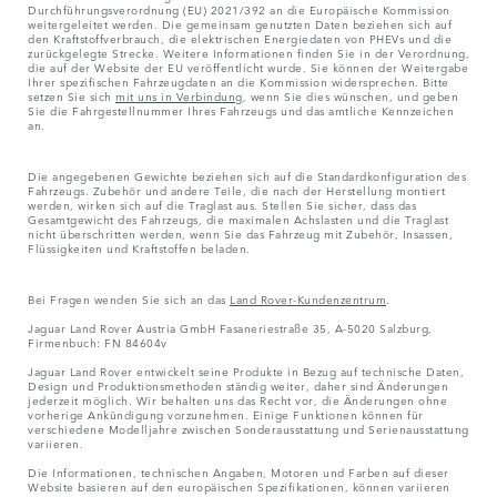
Durchführungsverordnung (EU) 2021/392 an die Europäische Kommission
weitergeleitet werden. Die gemeinsam genutzten Daten beziehen sich auf
den Kraftstoffverbrauch, die elektrischen Energiedaten von PHEVs und die
zurückgelegte Strecke. Weitere Informationen finden Sie in der Verordnung,
die auf der Website der EU veröffentlicht wurde. Sie können der Weitergabe
Ihrer spezifischen Fahrzeugdaten an die Kommission widersprechen. Bitte
setzen Sie sich
mit uns in Verbindung
, wenn Sie dies wünschen, und geben
Sie die Fahrgestellnummer Ihres Fahrzeugs und das amtliche Kennzeichen
an.
Die angegebenen Gewichte beziehen sich auf die Standardkonfiguration des
Fahrzeugs. Zubehör und andere Teile, die nach der Herstellung montiert
werden, wirken sich auf die Traglast aus. Stellen Sie sicher, dass das
Gesamtgewicht des Fahrzeugs, die maximalen Achslasten und die Traglast
nicht überschritten werden, wenn Sie das Fahrzeug mit Zubehör, Insassen,
Flüssigkeiten und Kraftstoffen beladen.
Bei Fragen wenden Sie sich an das
Land Rover-Kundenzentrum
.
Jaguar Land Rover Austria GmbH Fasaneriestraße 35, A-5020 Salzburg,
Firmenbuch: FN 84604v
Jaguar Land Rover entwickelt seine Produkte in Bezug auf technische Daten,
Design und Produktionsmethoden ständig weiter, daher sind Änderungen
jederzeit möglich. Wir behalten uns das Recht vor, die Änderungen ohne
vorherige Ankündigung vorzunehmen. Einige Funktionen können für
verschiedene Modelljahre zwischen Sonderausstattung und Serienausstattung
variieren.
Die Informationen, technischen Angaben, Motoren und Farben auf dieser
Website basieren auf den europäischen Spezifikationen, können variieren