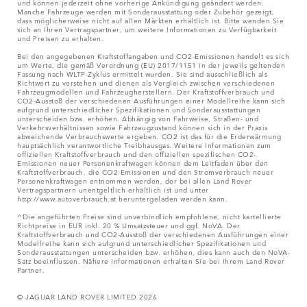
und können jederzeit ohne vorherige Ankündigung geändert werden.
Manche Fahrzeuge werden mit Sonderausstattung oder Zubehör gezeigt,
dass möglicherweise nicht auf allen Märkten erhältlich ist. Bitte wenden Sie
sich an Ihren Vertragspartner, um weitere Informationen zu Verfügbarkeit
und Preisen zu erhalten.
Bei den angegebenen Kraftstoffangaben und CO2-Emissionen handelt es sich
um Werte, die gemäß Verordnung (EU) 2017/1151 in der jeweils geltenden
Fassung nach WLTP-Zyklus ermittelt wurden. Sie sind ausschließlich als
Richtwert zu verstehen und dienen als Vergleich zwischen verschiedenen
Fahrzeugmodellen und Fahrzeugherstellern. Der Kraftstoffverbrauch und
CO2-Ausstoß der verschiedenen Ausführungen einer Modellreihe kann sich
aufgrund unterschiedlicher Spezifikationen und Sonderausstattungen
unterscheiden bzw. erhöhen. Abhängig von Fahrweise, Straßen- und
Verkehrsverhältnissen sowie Fahrzeugzustand können sich in der Praxis
abweichende Verbrauchswerte ergeben. CO2 ist das für die Erderwärmung
hauptsächlich verantwortliche Treibhausgas. Weitere Informationen zum
offiziellen Kraftstoffverbrauch und den offiziellen spezifischen CO2-
Emissionen neuer Personenkraftwagen können dem Leitfaden über den
Kraftstoffverbrauch, die CO2-Emissionen und den Stromverbrauch neuer
Personenkraftwagen entnommen werden, der bei allen Land Rover
Vertragspartnern unentgeltlich erhältlich ist und unter
http://www.autoverbrauch.at heruntergeladen werden kann.
^Die angeführten Preise sind unverbindlich empfohlene, nicht kartellierte
Richtpreise in EUR inkl. 20 % Umsatzsteuer und ggf. NoVA. Der
Kraftstoffverbrauch und CO2-Ausstoß der verschiedenen Ausführungen einer
Modellreihe kann sich aufgrund unterschiedlicher Spezifikationen und
Sonderausstattungen unterscheiden bzw. erhöhen, dies kann auch den NoVA-
Satz beeinflussen. Nähere Informationen erhalten Sie bei Ihrem Land Rover
Partner.
© JAGUAR LAND ROVER LIMITED 2026