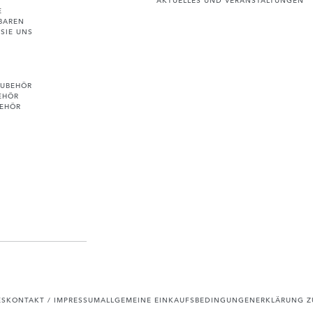
E
BAREN
SIE UNS
ZUBEHÖR
EHÖR
BEHÖR
ES
KONTAKT / IMPRESSUM
ALLGEMEINE EINKAUFSBEDINGUNGEN
ERKLÄRUNG ZU