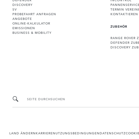
DISCOVERY
PANNENSERVIC
SV
TERMIN VEREIN
PROBEFAHRT ANFRAGEN
KONTAKTIEREN 
ANGEBOTE
ONLINE-KALKULATOR
ZUBEHÖR
EMISSIONEN
BUSINESS & MOBILITY
RANGE ROVER 
DEFENDER ZUB
DISCOVERY ZU
SEITE DURCHSUCHEN
LAND ÄNDERN
KARRIERE
NUTZUNGSBEDINGUNGEN
DATENSCHUTZ
COOKI