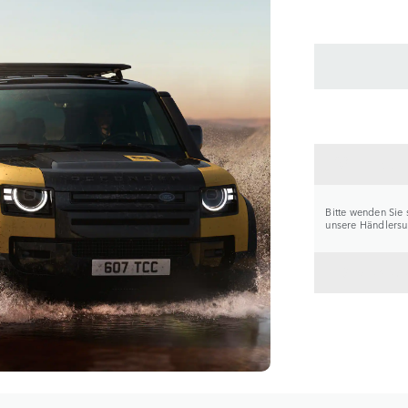
HÄNDL
Bitte wenden Sie 
unsere Händlersuc
ZURÜC