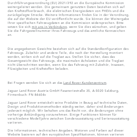
Durchführungsverordnung (EU) 2021/392 an die Europäische Kommission
weitergeleitet werden. Die gemeinsam genutzten Daten beziehen sich auf
den Kraftstoffverbrauch, die elektrischen Energiedaten von PHEVs und die
zurückgelegte Strecke. Weitere Informationen finden Sie in der Verordnung,
die auf der Website der EU veröffentlicht wurde. Sie können der Weitergabe
Ihrer spezifischen Fahrzeugdaten an die Kommission widersprechen. Bitte
setzen Sie sich
mit uns in Verbindung
, wenn Sie dies wünschen, und geben
Sie die Fahrgestellnummer Ihres Fahrzeugs und das amtliche Kennzeichen
an.
Die angegebenen Gewichte beziehen sich auf die Standardkonfiguration des
Fahrzeugs. Zubehör und andere Teile, die nach der Herstellung montiert
werden, wirken sich auf die Traglast aus. Stellen Sie sicher, dass das
Gesamtgewicht des Fahrzeugs, die maximalen Achslasten und die Traglast
nicht überschritten werden, wenn Sie das Fahrzeug mit Zubehör, Insassen,
Flüssigkeiten und Kraftstoffen beladen.
Bei Fragen wenden Sie sich an das
Land Rover-Kundenzentrum
.
Jaguar Land Rover Austria GmbH Fasaneriestraße 35, A-5020 Salzburg,
Firmenbuch: FN 84604v
Jaguar Land Rover entwickelt seine Produkte in Bezug auf technische Daten,
Design und Produktionsmethoden ständig weiter, daher sind Änderungen
jederzeit möglich. Wir behalten uns das Recht vor, die Änderungen ohne
vorherige Ankündigung vorzunehmen. Einige Funktionen können für
verschiedene Modelljahre zwischen Sonderausstattung und Serienausstattung
variieren.
Die Informationen, technischen Angaben, Motoren und Farben auf dieser
Website basieren auf den europäischen Spezifikationen, können variieren