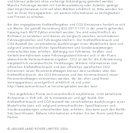
und können jederzeit ohne vorherige Ankündigung geändert werden.
Manche Fahrzeuge werden mit Sonderausstattung oder Zubehör gezeigt,
dass möglicherweise nicht auf allen Märkten erhältlich ist. Bitte wenden Sie
sich an Ihren Vertragspartner, um weitere Informationen zu Verfügbarkeit
und Preisen zu erhalten.
Bei den angegebenen Kraftstoffangaben und CO2-Emissionen handelt es sich
um Werte, die gemäß Verordnung (EU) 2017/1151 in der jeweils geltenden
Fassung nach WLTP-Zyklus ermittelt wurden. Sie sind ausschließlich als
Richtwert zu verstehen und dienen als Vergleich zwischen verschiedenen
Fahrzeugmodellen und Fahrzeugherstellern. Der Kraftstoffverbrauch und
CO2-Ausstoß der verschiedenen Ausführungen einer Modellreihe kann sich
aufgrund unterschiedlicher Spezifikationen und Sonderausstattungen
unterscheiden bzw. erhöhen. Abhängig von Fahrweise, Straßen- und
Verkehrsverhältnissen sowie Fahrzeugzustand können sich in der Praxis
abweichende Verbrauchswerte ergeben. CO2 ist das für die Erderwärmung
hauptsächlich verantwortliche Treibhausgas. Weitere Informationen zum
offiziellen Kraftstoffverbrauch und den offiziellen spezifischen CO2-
Emissionen neuer Personenkraftwagen können dem Leitfaden über den
Kraftstoffverbrauch, die CO2-Emissionen und den Stromverbrauch neuer
Personenkraftwagen entnommen werden, der bei allen Land Rover
Vertragspartnern unentgeltlich erhältlich ist und unter
http://www.autoverbrauch.at heruntergeladen werden kann.
^Die angeführten Preise sind unverbindlich empfohlene, nicht kartellierte
Richtpreise in EUR inkl. 20 % Umsatzsteuer und ggf. NoVA. Der
Kraftstoffverbrauch und CO2-Ausstoß der verschiedenen Ausführungen einer
Modellreihe kann sich aufgrund unterschiedlicher Spezifikationen und
Sonderausstattungen unterscheiden bzw. erhöhen, dies kann auch den NoVA-
Satz beeinflussen. Nähere Informationen erhalten Sie bei Ihrem Land Rover
Partner.
© JAGUAR LAND ROVER LIMITED 2026