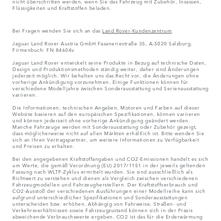
nicht überschritten werden, wenn Sie das Fahrzeug mit Zubehör, Insassen,
Flüssigkeiten und Kraftstoffen beladen.
Bei Fragen wenden Sie sich an das
Land Rover-Kundenzentrum
.
Jaguar Land Rover Austria GmbH Fasaneriestraße 35, A-5020 Salzburg,
Firmenbuch: FN 84604v
Jaguar Land Rover entwickelt seine Produkte in Bezug auf technische Daten,
Design und Produktionsmethoden ständig weiter, daher sind Änderungen
jederzeit möglich. Wir behalten uns das Recht vor, die Änderungen ohne
vorherige Ankündigung vorzunehmen. Einige Funktionen können für
verschiedene Modelljahre zwischen Sonderausstattung und Serienausstattung
variieren.
Die Informationen, technischen Angaben, Motoren und Farben auf dieser
Website basieren auf den europäischen Spezifikationen, können variieren
und können jederzeit ohne vorherige Ankündigung geändert werden.
Manche Fahrzeuge werden mit Sonderausstattung oder Zubehör gezeigt,
dass möglicherweise nicht auf allen Märkten erhältlich ist. Bitte wenden Sie
sich an Ihren Vertragspartner, um weitere Informationen zu Verfügbarkeit
und Preisen zu erhalten.
Bei den angegebenen Kraftstoffangaben und CO2-Emissionen handelt es sich
um Werte, die gemäß Verordnung (EU) 2017/1151 in der jeweils geltenden
Fassung nach WLTP-Zyklus ermittelt wurden. Sie sind ausschließlich als
Richtwert zu verstehen und dienen als Vergleich zwischen verschiedenen
Fahrzeugmodellen und Fahrzeugherstellern. Der Kraftstoffverbrauch und
CO2-Ausstoß der verschiedenen Ausführungen einer Modellreihe kann sich
aufgrund unterschiedlicher Spezifikationen und Sonderausstattungen
unterscheiden bzw. erhöhen. Abhängig von Fahrweise, Straßen- und
Verkehrsverhältnissen sowie Fahrzeugzustand können sich in der Praxis
abweichende Verbrauchswerte ergeben. CO2 ist das für die Erderwärmung