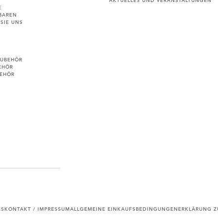
E
BAREN
SIE UNS
ZUBEHÖR
EHÖR
BEHÖR
ES
KONTAKT / IMPRESSUM
ALLGEMEINE EINKAUFSBEDINGUNGEN
ERKLÄRUNG ZU