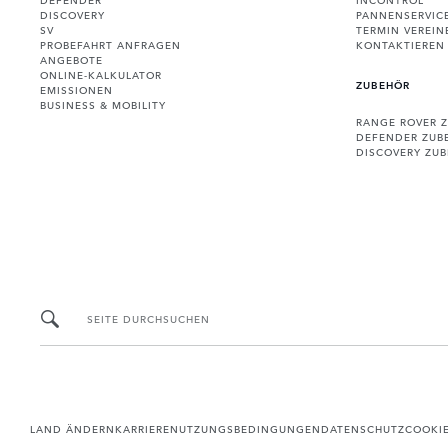
DISCOVERY
PANNENSERVIC
SV
TERMIN VEREIN
PROBEFAHRT ANFRAGEN
KONTAKTIEREN 
ANGEBOTE
ONLINE-KALKULATOR
ZUBEHÖR
EMISSIONEN
BUSINESS & MOBILITY
RANGE ROVER 
DEFENDER ZUB
DISCOVERY ZU
SEITE DURCHSUCHEN
LAND ÄNDERN
KARRIERE
NUTZUNGSBEDINGUNGEN
DATENSCHUTZ
COOKI