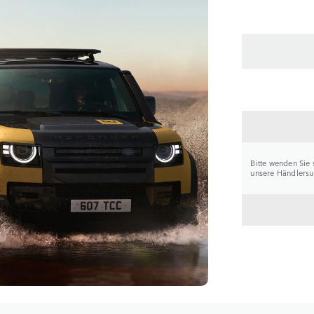
HÄNDL
Bitte wenden Sie 
unsere Händlersuc
ZURÜC