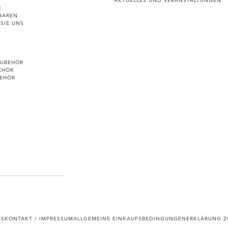
E
BAREN
SIE UNS
ZUBEHÖR
EHÖR
BEHÖR
ES
KONTAKT / IMPRESSUM
ALLGEMEINE EINKAUFSBEDINGUNGEN
ERKLÄRUNG ZU