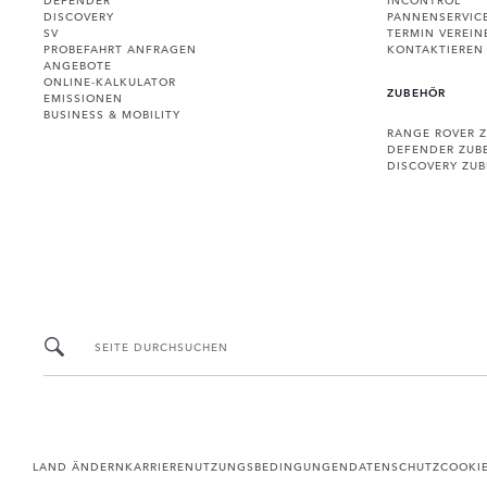
DISCOVERY
PANNENSERVIC
SV
TERMIN VEREIN
PROBEFAHRT ANFRAGEN
KONTAKTIEREN 
ANGEBOTE
ONLINE-KALKULATOR
ZUBEHÖR
EMISSIONEN
BUSINESS & MOBILITY
RANGE ROVER 
DEFENDER ZUB
DISCOVERY ZU
SEITE DURCHSUCHEN
LAND ÄNDERN
KARRIERE
NUTZUNGSBEDINGUNGEN
DATENSCHUTZ
COOKI