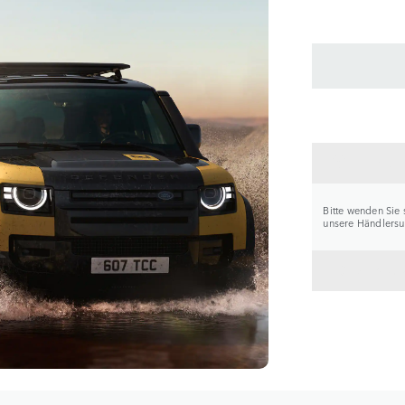
HÄNDL
Bitte wenden Sie 
unsere Händlersuc
ZURÜC