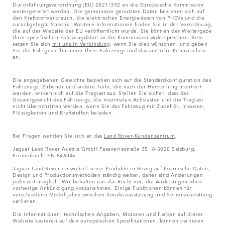
Durchführungsverordnung (EU) 2021/392 an die Europäische Kommission
weitergeleitet werden. Die gemeinsam genutzten Daten beziehen sich auf
den Kraftstoffverbrauch, die elektrischen Energiedaten von PHEVs und die
zurückgelegte Strecke. Weitere Informationen finden Sie in der Verordnung,
die auf der Website der EU veröffentlicht wurde. Sie können der Weitergabe
Ihrer spezifischen Fahrzeugdaten an die Kommission widersprechen. Bitte
setzen Sie sich
mit uns in Verbindung
, wenn Sie dies wünschen, und geben
Sie die Fahrgestellnummer Ihres Fahrzeugs und das amtliche Kennzeichen
an.
Die angegebenen Gewichte beziehen sich auf die Standardkonfiguration des
Fahrzeugs. Zubehör und andere Teile, die nach der Herstellung montiert
werden, wirken sich auf die Traglast aus. Stellen Sie sicher, dass das
Gesamtgewicht des Fahrzeugs, die maximalen Achslasten und die Traglast
nicht überschritten werden, wenn Sie das Fahrzeug mit Zubehör, Insassen,
Flüssigkeiten und Kraftstoffen beladen.
Bei Fragen wenden Sie sich an das
Land Rover-Kundenzentrum
.
Jaguar Land Rover Austria GmbH Fasaneriestraße 35, A-5020 Salzburg,
Firmenbuch: FN 84604v
Jaguar Land Rover entwickelt seine Produkte in Bezug auf technische Daten,
Design und Produktionsmethoden ständig weiter, daher sind Änderungen
jederzeit möglich. Wir behalten uns das Recht vor, die Änderungen ohne
vorherige Ankündigung vorzunehmen. Einige Funktionen können für
verschiedene Modelljahre zwischen Sonderausstattung und Serienausstattung
variieren.
Die Informationen, technischen Angaben, Motoren und Farben auf dieser
Website basieren auf den europäischen Spezifikationen, können variieren