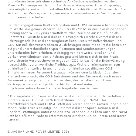
und können jederzeit ohne vorherige Ankündigung geändert werden.
Manche Fahrzeuge werden mit Sonderausstattung oder Zubehör gezeigt,
dass möglicherweise nicht auf allen Märkten erhältlich ist. Bitte wenden Sie
sich an Ihren Vertragspartner, um weitere Informationen zu Verfügbarkeit
und Preisen zu erhalten.
Bei den angegebenen Kraftstoffangaben und CO2-Emissionen handelt es sich
um Werte, die gemäß Verordnung (EU) 2017/1151 in der jeweils geltenden
Fassung nach WLTP-Zyklus ermittelt wurden. Sie sind ausschließlich als
Richtwert zu verstehen und dienen als Vergleich zwischen verschiedenen
Fahrzeugmodellen und Fahrzeugherstellern. Der Kraftstoffverbrauch und
CO2-Ausstoß der verschiedenen Ausführungen einer Modellreihe kann sich
aufgrund unterschiedlicher Spezifikationen und Sonderausstattungen
unterscheiden bzw. erhöhen. Abhängig von Fahrweise, Straßen- und
Verkehrsverhältnissen sowie Fahrzeugzustand können sich in der Praxis
abweichende Verbrauchswerte ergeben. CO2 ist das für die Erderwärmung
hauptsächlich verantwortliche Treibhausgas. Weitere Informationen zum
offiziellen Kraftstoffverbrauch und den offiziellen spezifischen CO2-
Emissionen neuer Personenkraftwagen können dem Leitfaden über den
Kraftstoffverbrauch, die CO2-Emissionen und den Stromverbrauch neuer
Personenkraftwagen entnommen werden, der bei allen Land Rover
Vertragspartnern unentgeltlich erhältlich ist und unter
http://www.autoverbrauch.at heruntergeladen werden kann.
^Die angeführten Preise sind unverbindlich empfohlene, nicht kartellierte
Richtpreise in EUR inkl. 20 % Umsatzsteuer und ggf. NoVA. Der
Kraftstoffverbrauch und CO2-Ausstoß der verschiedenen Ausführungen einer
Modellreihe kann sich aufgrund unterschiedlicher Spezifikationen und
Sonderausstattungen unterscheiden bzw. erhöhen, dies kann auch den NoVA-
Satz beeinflussen. Nähere Informationen erhalten Sie bei Ihrem Land Rover
Partner.
© JAGUAR LAND ROVER LIMITED 2026