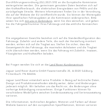
Durchführungsverordnung (EU) 2021/392 an die Europäische Kommission
weitergeleitet werden. Die gemeinsam genutzten Daten beziehen sich auf
den Kraftstoffverbrauch, die elektrischen Energiedaten von PHEVs und die
zurückgelegte Strecke. Weitere Informationen finden Sie in der Verordnung,
die auf der Website der EU veröffentlicht wurde. Sie können der Weitergabe
Ihrer spezifischen Fahrzeugdaten an die Kommission widersprechen. Bitte
setzen Sie sich
mit uns in Verbindung
, wenn Sie dies wünschen, und geben
Sie die Fahrgestellnummer Ihres Fahrzeugs und das amtliche Kennzeichen
an.
Die angegebenen Gewichte beziehen sich auf die Standardkonfiguration des
Fahrzeugs. Zubehör und andere Teile, die nach der Herstellung montiert
werden, wirken sich auf die Traglast aus. Stellen Sie sicher, dass das
Gesamtgewicht des Fahrzeugs, die maximalen Achslasten und die Traglast
nicht überschritten werden, wenn Sie das Fahrzeug mit Zubehör, Insassen,
Flüssigkeiten und Kraftstoffen beladen.
Bei Fragen wenden Sie sich an das
Land Rover-Kundenzentrum
.
Jaguar Land Rover Austria GmbH Fasaneriestraße 35, A-5020 Salzburg,
Firmenbuch: FN 84604v
Jaguar Land Rover entwickelt seine Produkte in Bezug auf technische Daten,
Design und Produktionsmethoden ständig weiter, daher sind Änderungen
jederzeit möglich. Wir behalten uns das Recht vor, die Änderungen ohne
vorherige Ankündigung vorzunehmen. Einige Funktionen können für
verschiedene Modelljahre zwischen Sonderausstattung und Serienausstattung
variieren.
Die Informationen, technischen Angaben, Motoren und Farben auf dieser
Website basieren auf den europäischen Spezifikationen, können variieren