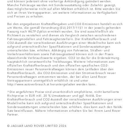
und können jederzeit ohne vorherige Ankündigung geändert werden.
Manche Fahrzeuge werden mit Sonderausstattung oder Zubehör gezeigt,
dass möglicherweise nicht auf allen Märkten erhältlich ist. Bitte wenden Sie
sich an Ihren Vertragspartner, um weitere Informationen zu Verfügbarkeit
und Preisen zu erhalten.
Bei den angegebenen Kraftstoffangaben und CO2-Emissionen handelt es sich
um Werte, die gemäß Verordnung (EU) 2017/1151 in der jeweils geltenden
Fassung nach WLTP-Zyklus ermittelt wurden. Sie sind ausschließlich als
Richtwert zu verstehen und dienen als Vergleich zwischen verschiedenen
Fahrzeugmodellen und Fahrzeugherstellern. Der Kraftstoffverbrauch und
CO2-Ausstoß der verschiedenen Ausführungen einer Modellreihe kann sich
aufgrund unterschiedlicher Spezifikationen und Sonderausstattungen
unterscheiden bzw. erhöhen. Abhängig von Fahrweise, Straßen- und
Verkehrsverhältnissen sowie Fahrzeugzustand können sich in der Praxis
abweichende Verbrauchswerte ergeben. CO2 ist das für die Erderwärmung
hauptsächlich verantwortliche Treibhausgas. Weitere Informationen zum
offiziellen Kraftstoffverbrauch und den offiziellen spezifischen CO2-
Emissionen neuer Personenkraftwagen können dem Leitfaden über den
Kraftstoffverbrauch, die CO2-Emissionen und den Stromverbrauch neuer
Personenkraftwagen entnommen werden, der bei allen Land Rover
Vertragspartnern unentgeltlich erhältlich ist und unter
http://www.autoverbrauch.at heruntergeladen werden kann.
^Die angeführten Preise sind unverbindlich empfohlene, nicht kartellierte
Richtpreise in EUR inkl. 20 % Umsatzsteuer und ggf. NoVA. Der
Kraftstoffverbrauch und CO2-Ausstoß der verschiedenen Ausführungen einer
Modellreihe kann sich aufgrund unterschiedlicher Spezifikationen und
Sonderausstattungen unterscheiden bzw. erhöhen, dies kann auch den NoVA-
Satz beeinflussen. Nähere Informationen erhalten Sie bei Ihrem Land Rover
Partner.
© JAGUAR LAND ROVER LIMITED 2026