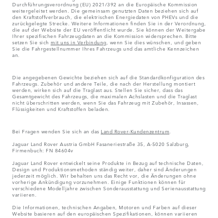
Durchführungsverordnung (EU) 2021/392 an die Europäische Kommission
weitergeleitet werden. Die gemeinsam genutzten Daten beziehen sich auf
den Kraftstoffverbrauch, die elektrischen Energiedaten von PHEVs und die
zurückgelegte Strecke. Weitere Informationen finden Sie in der Verordnung,
die auf der Website der EU veröffentlicht wurde. Sie können der Weitergabe
Ihrer spezifischen Fahrzeugdaten an die Kommission widersprechen. Bitte
setzen Sie sich
mit uns in Verbindung
, wenn Sie dies wünschen, und geben
Sie die Fahrgestellnummer Ihres Fahrzeugs und das amtliche Kennzeichen
an.
Die angegebenen Gewichte beziehen sich auf die Standardkonfiguration des
Fahrzeugs. Zubehör und andere Teile, die nach der Herstellung montiert
werden, wirken sich auf die Traglast aus. Stellen Sie sicher, dass das
Gesamtgewicht des Fahrzeugs, die maximalen Achslasten und die Traglast
nicht überschritten werden, wenn Sie das Fahrzeug mit Zubehör, Insassen,
Flüssigkeiten und Kraftstoffen beladen.
Bei Fragen wenden Sie sich an das
Land Rover-Kundenzentrum
.
Jaguar Land Rover Austria GmbH Fasaneriestraße 35, A-5020 Salzburg,
Firmenbuch: FN 84604v
Jaguar Land Rover entwickelt seine Produkte in Bezug auf technische Daten,
Design und Produktionsmethoden ständig weiter, daher sind Änderungen
jederzeit möglich. Wir behalten uns das Recht vor, die Änderungen ohne
vorherige Ankündigung vorzunehmen. Einige Funktionen können für
verschiedene Modelljahre zwischen Sonderausstattung und Serienausstattung
variieren.
Die Informationen, technischen Angaben, Motoren und Farben auf dieser
Website basieren auf den europäischen Spezifikationen, können variieren