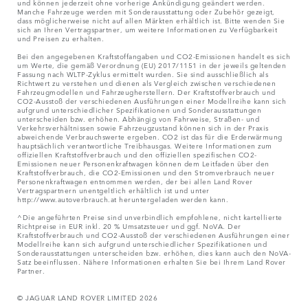
und können jederzeit ohne vorherige Ankündigung geändert werden.
Manche Fahrzeuge werden mit Sonderausstattung oder Zubehör gezeigt,
dass möglicherweise nicht auf allen Märkten erhältlich ist. Bitte wenden Sie
sich an Ihren Vertragspartner, um weitere Informationen zu Verfügbarkeit
und Preisen zu erhalten.
Bei den angegebenen Kraftstoffangaben und CO2-Emissionen handelt es sich
um Werte, die gemäß Verordnung (EU) 2017/1151 in der jeweils geltenden
Fassung nach WLTP-Zyklus ermittelt wurden. Sie sind ausschließlich als
Richtwert zu verstehen und dienen als Vergleich zwischen verschiedenen
Fahrzeugmodellen und Fahrzeugherstellern. Der Kraftstoffverbrauch und
CO2-Ausstoß der verschiedenen Ausführungen einer Modellreihe kann sich
aufgrund unterschiedlicher Spezifikationen und Sonderausstattungen
unterscheiden bzw. erhöhen. Abhängig von Fahrweise, Straßen- und
Verkehrsverhältnissen sowie Fahrzeugzustand können sich in der Praxis
abweichende Verbrauchswerte ergeben. CO2 ist das für die Erderwärmung
hauptsächlich verantwortliche Treibhausgas. Weitere Informationen zum
offiziellen Kraftstoffverbrauch und den offiziellen spezifischen CO2-
Emissionen neuer Personenkraftwagen können dem Leitfaden über den
Kraftstoffverbrauch, die CO2-Emissionen und den Stromverbrauch neuer
Personenkraftwagen entnommen werden, der bei allen Land Rover
Vertragspartnern unentgeltlich erhältlich ist und unter
http://www.autoverbrauch.at heruntergeladen werden kann.
^Die angeführten Preise sind unverbindlich empfohlene, nicht kartellierte
Richtpreise in EUR inkl. 20 % Umsatzsteuer und ggf. NoVA. Der
Kraftstoffverbrauch und CO2-Ausstoß der verschiedenen Ausführungen einer
Modellreihe kann sich aufgrund unterschiedlicher Spezifikationen und
Sonderausstattungen unterscheiden bzw. erhöhen, dies kann auch den NoVA-
Satz beeinflussen. Nähere Informationen erhalten Sie bei Ihrem Land Rover
Partner.
© JAGUAR LAND ROVER LIMITED 2026