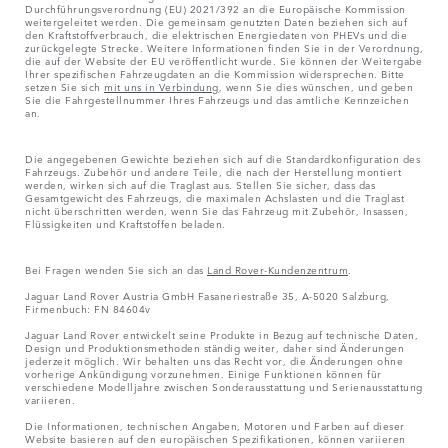
Durchführungsverordnung (EU) 2021/392 an die Europäische Kommission
weitergeleitet werden. Die gemeinsam genutzten Daten beziehen sich auf
den Kraftstoffverbrauch, die elektrischen Energiedaten von PHEVs und die
zurückgelegte Strecke. Weitere Informationen finden Sie in der Verordnung,
die auf der Website der EU veröffentlicht wurde. Sie können der Weitergabe
Ihrer spezifischen Fahrzeugdaten an die Kommission widersprechen. Bitte
setzen Sie sich
mit uns in Verbindung
, wenn Sie dies wünschen, und geben
Sie die Fahrgestellnummer Ihres Fahrzeugs und das amtliche Kennzeichen
an.
Die angegebenen Gewichte beziehen sich auf die Standardkonfiguration des
Fahrzeugs. Zubehör und andere Teile, die nach der Herstellung montiert
werden, wirken sich auf die Traglast aus. Stellen Sie sicher, dass das
Gesamtgewicht des Fahrzeugs, die maximalen Achslasten und die Traglast
nicht überschritten werden, wenn Sie das Fahrzeug mit Zubehör, Insassen,
Flüssigkeiten und Kraftstoffen beladen.
Bei Fragen wenden Sie sich an das
Land Rover-Kundenzentrum
.
Jaguar Land Rover Austria GmbH Fasaneriestraße 35, A-5020 Salzburg,
Firmenbuch: FN 84604v
Jaguar Land Rover entwickelt seine Produkte in Bezug auf technische Daten,
Design und Produktionsmethoden ständig weiter, daher sind Änderungen
jederzeit möglich. Wir behalten uns das Recht vor, die Änderungen ohne
vorherige Ankündigung vorzunehmen. Einige Funktionen können für
verschiedene Modelljahre zwischen Sonderausstattung und Serienausstattung
variieren.
Die Informationen, technischen Angaben, Motoren und Farben auf dieser
Website basieren auf den europäischen Spezifikationen, können variieren