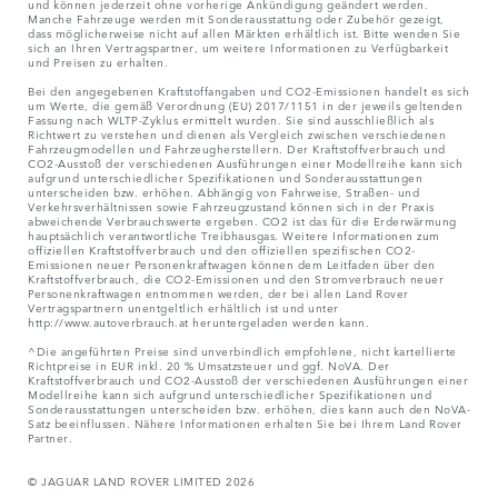
und können jederzeit ohne vorherige Ankündigung geändert werden.
Manche Fahrzeuge werden mit Sonderausstattung oder Zubehör gezeigt,
dass möglicherweise nicht auf allen Märkten erhältlich ist. Bitte wenden Sie
sich an Ihren Vertragspartner, um weitere Informationen zu Verfügbarkeit
und Preisen zu erhalten.
Bei den angegebenen Kraftstoffangaben und CO2-Emissionen handelt es sich
um Werte, die gemäß Verordnung (EU) 2017/1151 in der jeweils geltenden
Fassung nach WLTP-Zyklus ermittelt wurden. Sie sind ausschließlich als
Richtwert zu verstehen und dienen als Vergleich zwischen verschiedenen
Fahrzeugmodellen und Fahrzeugherstellern. Der Kraftstoffverbrauch und
CO2-Ausstoß der verschiedenen Ausführungen einer Modellreihe kann sich
aufgrund unterschiedlicher Spezifikationen und Sonderausstattungen
unterscheiden bzw. erhöhen. Abhängig von Fahrweise, Straßen- und
Verkehrsverhältnissen sowie Fahrzeugzustand können sich in der Praxis
abweichende Verbrauchswerte ergeben. CO2 ist das für die Erderwärmung
hauptsächlich verantwortliche Treibhausgas. Weitere Informationen zum
offiziellen Kraftstoffverbrauch und den offiziellen spezifischen CO2-
Emissionen neuer Personenkraftwagen können dem Leitfaden über den
Kraftstoffverbrauch, die CO2-Emissionen und den Stromverbrauch neuer
Personenkraftwagen entnommen werden, der bei allen Land Rover
Vertragspartnern unentgeltlich erhältlich ist und unter
http://www.autoverbrauch.at heruntergeladen werden kann.
^Die angeführten Preise sind unverbindlich empfohlene, nicht kartellierte
Richtpreise in EUR inkl. 20 % Umsatzsteuer und ggf. NoVA. Der
Kraftstoffverbrauch und CO2-Ausstoß der verschiedenen Ausführungen einer
Modellreihe kann sich aufgrund unterschiedlicher Spezifikationen und
Sonderausstattungen unterscheiden bzw. erhöhen, dies kann auch den NoVA-
Satz beeinflussen. Nähere Informationen erhalten Sie bei Ihrem Land Rover
Partner.
© JAGUAR LAND ROVER LIMITED 2026