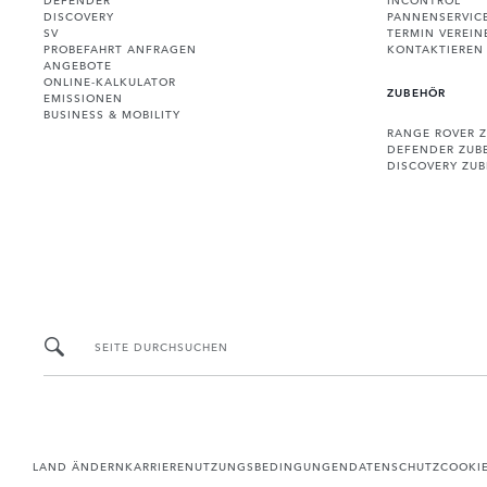
DISCOVERY
PANNENSERVIC
SV
TERMIN VEREIN
PROBEFAHRT ANFRAGEN
KONTAKTIEREN 
ANGEBOTE
ONLINE-KALKULATOR
ZUBEHÖR
EMISSIONEN
BUSINESS & MOBILITY
RANGE ROVER 
DEFENDER ZUB
DISCOVERY ZU
SEITE DURCHSUCHEN
LAND ÄNDERN
KARRIERE
NUTZUNGSBEDINGUNGEN
DATENSCHUTZ
COOKI