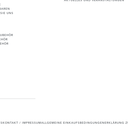
E
BAREN
SIE UNS
ZUBEHÖR
EHÖR
BEHÖR
ES
KONTAKT / IMPRESSUM
ALLGEMEINE EINKAUFSBEDINGUNGEN
ERKLÄRUNG ZU