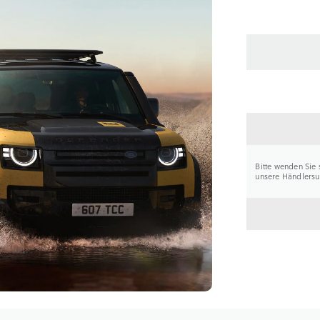
HÄNDL
Bitte wenden Sie 
unsere Händlersuc
ZURÜC