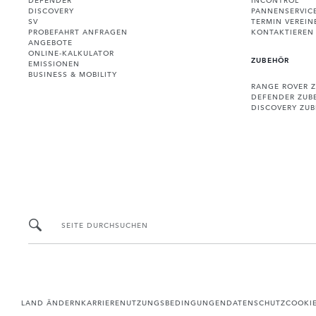
DISCOVERY
PANNENSERVIC
SV
TERMIN VEREIN
PROBEFAHRT ANFRAGEN
KONTAKTIEREN 
ANGEBOTE
ONLINE-KALKULATOR
ZUBEHÖR
EMISSIONEN
BUSINESS & MOBILITY
RANGE ROVER 
DEFENDER ZUB
DISCOVERY ZU
SEITE DURCHSUCHEN
LAND ÄNDERN
KARRIERE
NUTZUNGSBEDINGUNGEN
DATENSCHUTZ
COOKI