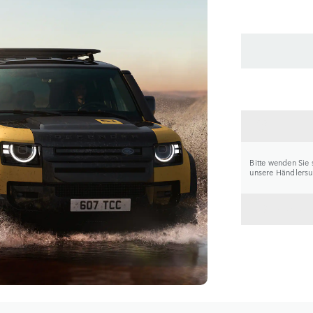
HÄNDL
Bitte wenden Sie 
unsere Händlersuc
ZURÜC