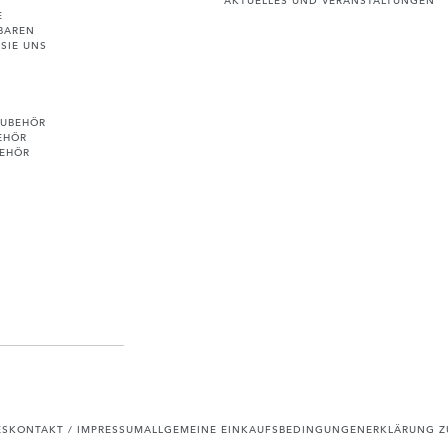
E
BAREN
SIE UNS
ZUBEHÖR
EHÖR
BEHÖR
ES
KONTAKT / IMPRESSUM
ALLGEMEINE EINKAUFSBEDINGUNGEN
ERKLÄRUNG ZU