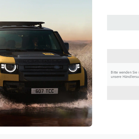
HÄNDL
Bitte wenden Sie 
unsere Händlersuc
ZURÜC