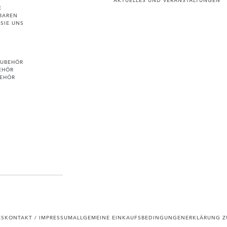
E
BAREN
SIE UNS
ZUBEHÖR
EHÖR
BEHÖR
ES
KONTAKT / IMPRESSUM
ALLGEMEINE EINKAUFSBEDINGUNGEN
ERKLÄRUNG ZU