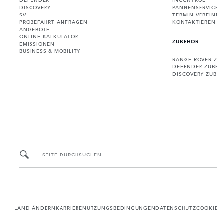
DISCOVERY
PANNENSERVIC
SV
TERMIN VEREIN
PROBEFAHRT ANFRAGEN
KONTAKTIEREN 
ANGEBOTE
ONLINE-KALKULATOR
ZUBEHÖR
EMISSIONEN
BUSINESS & MOBILITY
RANGE ROVER 
DEFENDER ZUB
DISCOVERY ZU
SEITE DURCHSUCHEN
LAND ÄNDERN
KARRIERE
NUTZUNGSBEDINGUNGEN
DATENSCHUTZ
COOKI