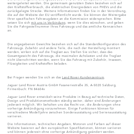
weitergeleitet werden. Die gemeinsam genutzten Daten beziehen sich auf
den Kraftstoffverbrauch, die elektrischen Energiedaten von PHEVs und die
zurückgelegte Strecke. Weitere Informationen finden Sie in der Verordnung,
die auf der Website der EU veröffentlicht wurde. Sie können der Weitergabe
Ihrer spezifischen Fahrzeugdaten an die Kommission widersprechen. Bitte
setzen Sie sich
mit uns in Verbindung
, wenn Sie dies wünschen, und geben
Sie die Fahrgestellnummer Ihres Fahrzeugs und das amtliche Kennzeichen
an.
Die angegebenen Gewichte beziehen sich auf die Standardkonfiguration des
Fahrzeugs. Zubehör und andere Teile, die nach der Herstellung montiert
werden, wirken sich auf die Traglast aus. Stellen Sie sicher, dass das
Gesamtgewicht des Fahrzeugs, die maximalen Achslasten und die Traglast
nicht überschritten werden, wenn Sie das Fahrzeug mit Zubehör, Insassen,
Flüssigkeiten und Kraftstoffen beladen.
Bei Fragen wenden Sie sich an das
Land Rover-Kundenzentrum
.
Jaguar Land Rover Austria GmbH Fasaneriestraße 35, A-5020 Salzburg,
Firmenbuch: FN 84604v
Jaguar Land Rover entwickelt seine Produkte in Bezug auf technische Daten,
Design und Produktionsmethoden ständig weiter, daher sind Änderungen
jederzeit möglich. Wir behalten uns das Recht vor, die Änderungen ohne
vorherige Ankündigung vorzunehmen. Einige Funktionen können für
verschiedene Modelljahre zwischen Sonderausstattung und Serienausstattung
variieren.
Die Informationen, technischen Angaben, Motoren und Farben auf dieser
Website basieren auf den europäischen Spezifikationen, können variieren
und können jederzeit ohne vorherige Ankündigung geändert werden.