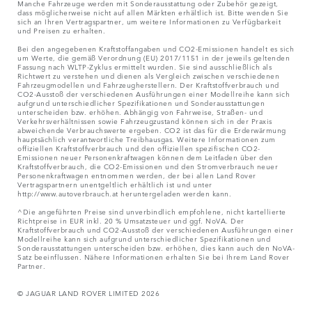
Manche Fahrzeuge werden mit Sonderausstattung oder Zubehör gezeigt,
dass möglicherweise nicht auf allen Märkten erhältlich ist. Bitte wenden Sie
sich an Ihren Vertragspartner, um weitere Informationen zu Verfügbarkeit
und Preisen zu erhalten.
Bei den angegebenen Kraftstoffangaben und CO2-Emissionen handelt es sich
um Werte, die gemäß Verordnung (EU) 2017/1151 in der jeweils geltenden
Fassung nach WLTP-Zyklus ermittelt wurden. Sie sind ausschließlich als
Richtwert zu verstehen und dienen als Vergleich zwischen verschiedenen
Fahrzeugmodellen und Fahrzeugherstellern. Der Kraftstoffverbrauch und
CO2-Ausstoß der verschiedenen Ausführungen einer Modellreihe kann sich
aufgrund unterschiedlicher Spezifikationen und Sonderausstattungen
unterscheiden bzw. erhöhen. Abhängig von Fahrweise, Straßen- und
Verkehrsverhältnissen sowie Fahrzeugzustand können sich in der Praxis
abweichende Verbrauchswerte ergeben. CO2 ist das für die Erderwärmung
hauptsächlich verantwortliche Treibhausgas. Weitere Informationen zum
offiziellen Kraftstoffverbrauch und den offiziellen spezifischen CO2-
Emissionen neuer Personenkraftwagen können dem Leitfaden über den
Kraftstoffverbrauch, die CO2-Emissionen und den Stromverbrauch neuer
Personenkraftwagen entnommen werden, der bei allen Land Rover
Vertragspartnern unentgeltlich erhältlich ist und unter
http://www.autoverbrauch.at heruntergeladen werden kann.
^Die angeführten Preise sind unverbindlich empfohlene, nicht kartellierte
Richtpreise in EUR inkl. 20 % Umsatzsteuer und ggf. NoVA. Der
Kraftstoffverbrauch und CO2-Ausstoß der verschiedenen Ausführungen einer
Modellreihe kann sich aufgrund unterschiedlicher Spezifikationen und
Sonderausstattungen unterscheiden bzw. erhöhen, dies kann auch den NoVA-
Satz beeinflussen. Nähere Informationen erhalten Sie bei Ihrem Land Rover
Partner.
© JAGUAR LAND ROVER LIMITED 2026