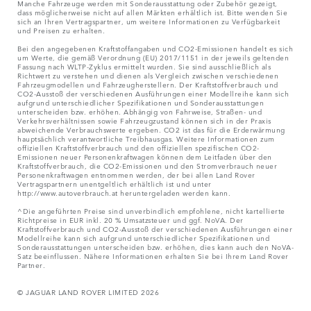
Manche Fahrzeuge werden mit Sonderausstattung oder Zubehör gezeigt,
dass möglicherweise nicht auf allen Märkten erhältlich ist. Bitte wenden Sie
sich an Ihren Vertragspartner, um weitere Informationen zu Verfügbarkeit
und Preisen zu erhalten.
Bei den angegebenen Kraftstoffangaben und CO2-Emissionen handelt es sich
um Werte, die gemäß Verordnung (EU) 2017/1151 in der jeweils geltenden
Fassung nach WLTP-Zyklus ermittelt wurden. Sie sind ausschließlich als
Richtwert zu verstehen und dienen als Vergleich zwischen verschiedenen
Fahrzeugmodellen und Fahrzeugherstellern. Der Kraftstoffverbrauch und
CO2-Ausstoß der verschiedenen Ausführungen einer Modellreihe kann sich
aufgrund unterschiedlicher Spezifikationen und Sonderausstattungen
unterscheiden bzw. erhöhen. Abhängig von Fahrweise, Straßen- und
Verkehrsverhältnissen sowie Fahrzeugzustand können sich in der Praxis
abweichende Verbrauchswerte ergeben. CO2 ist das für die Erderwärmung
hauptsächlich verantwortliche Treibhausgas. Weitere Informationen zum
offiziellen Kraftstoffverbrauch und den offiziellen spezifischen CO2-
Emissionen neuer Personenkraftwagen können dem Leitfaden über den
Kraftstoffverbrauch, die CO2-Emissionen und den Stromverbrauch neuer
Personenkraftwagen entnommen werden, der bei allen Land Rover
Vertragspartnern unentgeltlich erhältlich ist und unter
http://www.autoverbrauch.at heruntergeladen werden kann.
^Die angeführten Preise sind unverbindlich empfohlene, nicht kartellierte
Richtpreise in EUR inkl. 20 % Umsatzsteuer und ggf. NoVA. Der
Kraftstoffverbrauch und CO2-Ausstoß der verschiedenen Ausführungen einer
Modellreihe kann sich aufgrund unterschiedlicher Spezifikationen und
Sonderausstattungen unterscheiden bzw. erhöhen, dies kann auch den NoVA-
Satz beeinflussen. Nähere Informationen erhalten Sie bei Ihrem Land Rover
Partner.
© JAGUAR LAND ROVER LIMITED 2026