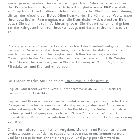
weitergeleitet werden. Die gemeinsam genutzten Daten beziehen sich auf
den Kraftstoffverbrauch, die elektrischen Energiedaten von PHEVs und die
zurückgelegte Strecke. Weitere Informationen finden Sie in der Verordnung,
die auf der Website der EU veröffentlicht wurde. Sie können der Weitergabe
Ihrer spezifischen Fahrzeugdaten an die Kommission widersprechen. Bitte
setzen Sie sich
mit uns in Verbindung
, wenn Sie dies wünschen, und geben
Sie die Fahrgestellnummer Ihres Fahrzeugs und das amtliche Kennzeichen
an.
Die angegebenen Gewichte beziehen sich auf die Standardkonfiguration des
Fahrzeugs. Zubehör und andere Teile, die nach der Herstellung montiert
werden, wirken sich auf die Traglast aus. Stellen Sie sicher, dass das
Gesamtgewicht des Fahrzeugs, die maximalen Achslasten und die Traglast
nicht überschritten werden, wenn Sie das Fahrzeug mit Zubehör, Insassen,
Flüssigkeiten und Kraftstoffen beladen.
Bei Fragen wenden Sie sich an das
Land Rover-Kundenzentrum
.
Jaguar Land Rover Austria GmbH Fasaneriestraße 35, A-5020 Salzburg,
Firmenbuch: FN 84604v
Jaguar Land Rover entwickelt seine Produkte in Bezug auf technische Daten,
Design und Produktionsmethoden ständig weiter, daher sind Änderungen
jederzeit möglich. Wir behalten uns das Recht vor, die Änderungen ohne
vorherige Ankündigung vorzunehmen. Einige Funktionen können für
verschiedene Modelljahre zwischen Sonderausstattung und Serienausstattung
variieren.
Die Informationen, technischen Angaben, Motoren und Farben auf dieser
Website basieren auf den europäischen Spezifikationen, können variieren
und können jederzeit ohne vorherige Ankündigung geändert werden.