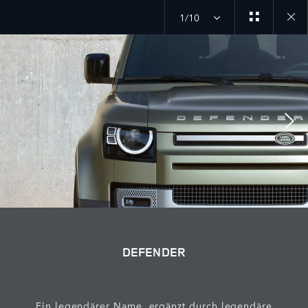
1/10
Close
galler
DEFENDER
Ein legendärer Name, ergänzt durch legendäre